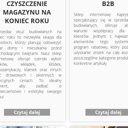
CZYSZCZENIE
B2B
MAGAZYNU NA
Sklep internetowy Kapr
KONIEC ROKU
specjalizujący się w sprzed
budowlanych, oferuje atr
warunki współpracy dla 
rzedaż okuć budowlanych na
klientów. Jednym z najważn
iec roku to niezwykła okazja dla
elementów tego system
ystkich, którzy planują odświeżyć
program rabatowy, który po
je domy i mieszkania przed
uzyskanie zniżek na cały aso
chodzącymi świętami. Nasz sklep
poszczególne kategorie produ
ernetowy oferuje szeroki wybór
konkretne artykuły.
mków, wkładek, kłódek,
ozamykaczy, klamek oraz innych
ć drzwiowych i okiennych w
akcyjnych cenach. To idealny
ment, aby zadbać o
pieczeństwo i estetykę swojego
u!
Czytaj dalej
Czytaj dalej