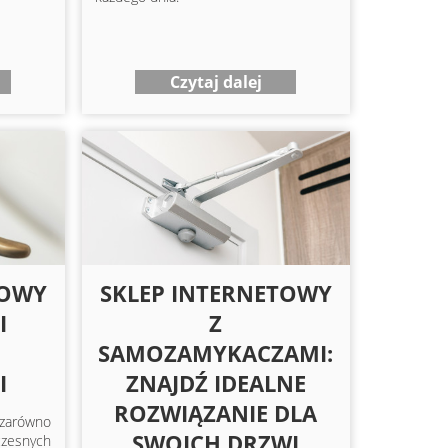
Czytaj dalej
TOWY
SKLEP INTERNETOWY
I
Z
SAMOZAMYKACZAMI:
I
ZNAJDŹ IDEALNE
ROZWIĄZANIE DLA
zarówno
SWOICH DRZWI
zesnych