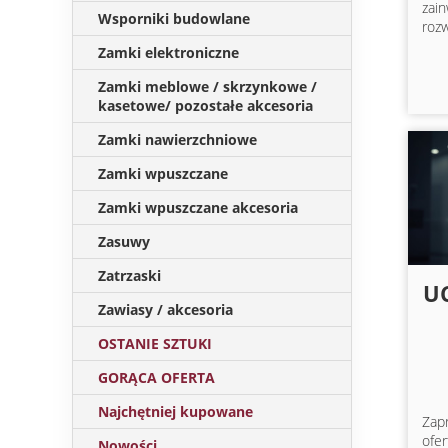
za
Wsporniki budowlane
rozw
Zamki elektroniczne
Zamki meblowe / skrzynkowe /
kasetowe/ pozostałe akcesoria
Zamki nawierzchniowe
Zamki wpuszczane
Zamki wpuszczane akcesoria
Zasuwy
Zatrzaski
U
Zawiasy / akcesoria
OSTANIE SZTUKI
GORĄCA OFERTA
Najchętniej kupowane
Zap
ofe
Nowości