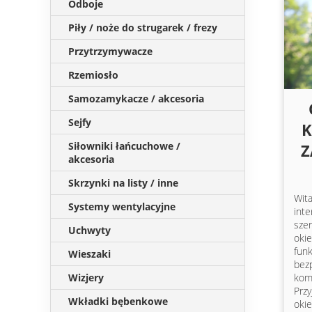
Odboje
Piły / noże do strugarek / frezy
Przytrzymywacze
Rzemiosło
Samozamykacze / akcesoria
Sejfy
K
Siłowniki łańcuchowe /
Z
akcesoria
Skrzynki na listy / inne
Wit
Systemy wentylacyjne
int
sze
Uchwyty
okie
fun
Wieszaki
bez
Wizjery
kom
Prz
Wkładki bębenkowe
oki