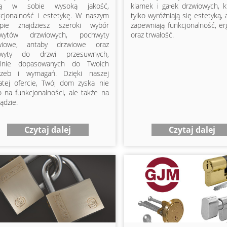
zą w sobie wysoką jakość,
klamek i gałek drzwiowych, k
kcjonalność i estetykę. W naszym
tylko wyróżniają się estetyką, 
epie znajdziesz szeroki wybór
zapewniają funkcjonalność, e
wytów drzwiowych, pochwyty
oraz trwałość.
wiowe, antaby drzwiowe oraz
wyty do drzwi przesuwnych,
alnie dopasowanych do Twoich
rzeb i wymagań. Dzięki naszej
atej ofercie, Twój dom zyska nie
o na funkcjonalności, ale także na
ądzie.
Czytaj dalej
Czytaj dalej