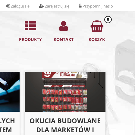
Zaloguj się
Zarejestruj się
Przypomnij hasło
0
PRODUKTY
KONTAKT
KOSZYK
ŁYCH
OKUCIA BUDOWLANE
STEM
DLA MARKETÓW I