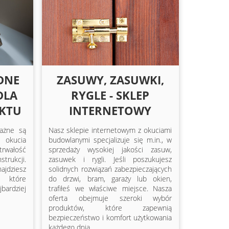
IDNE
ZASUWY, ZASUWKI,
DLA
RYGLE - SKLEP
EKTU
INTERNETOWY
ażne są
Nasz sklepie internetowym z okuciami
okucia
budowlanymi specjalizuje się m.in., w
trwałość
sprzedaży wysokiej jakości zasuw,
trukcji.
zasuwek i rygli. Jeśli poszukujesz
ajdziesz
solidnych rozwiązań zabezpieczających
, które
do drzwi, bram, garaży lub okien,
rdziej
trafiłeś we właściwe miejsce. Nasza
oferta obejmuje szeroki wybór
produktów, które zapewnią
bezpieczeństwo i komfort użytkowania
każdego dnia.