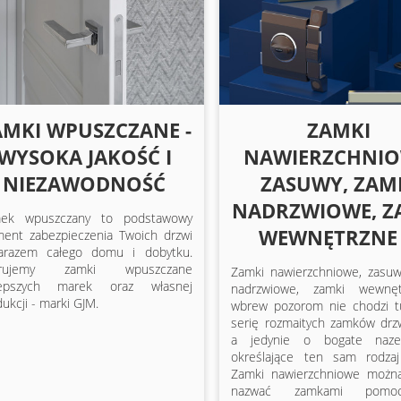
AMKI WPUSZCZANE -
ZAMKI
WYSOKA JAKOŚĆ I
NAWIERZCHNIO
NIEZAWODNOŚĆ
ZASUWY, ZAM
NADRZWIOWE, Z
ek wpuszczany to podstawowy
WEWNĘTRZNE .
ment zabezpieczenia Twoich drzwi
arazem całego domu i dobytku.
erujemy zamki wpuszczane
Zamki nawierzchniowe, zasuw
lepszych marek oraz własnej
nadrzwiowe, zamki wewnę
ukcji - marki GJM.
wbrew pozorom nie chodzi t
serię rozmaitych zamków drz
a jedynie o bogate naze
określające ten sam rodza
Zamki nawierzchniowe możn
nazwać zamkami pomocni