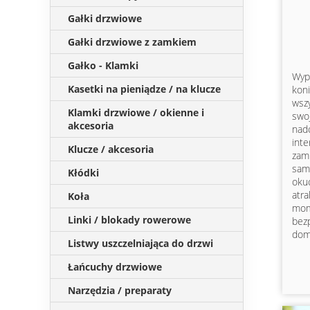
Gałki drzwiowe
Gałki drzwiowe z zamkiem
Gałko - Klamki
Wyp
Kasetki na pieniądze / na klucze
kon
wsz
Klamki drzwiowe / okienne i
swo
akcesoria
nad
int
Klucze / akcesoria
za
sam
Kłódki
oku
atr
Koła
mo
Linki / blokady rowerowe
bez
dom
Listwy uszczelniająca do drzwi
Łańcuchy drzwiowe
Narzędzia / preparaty