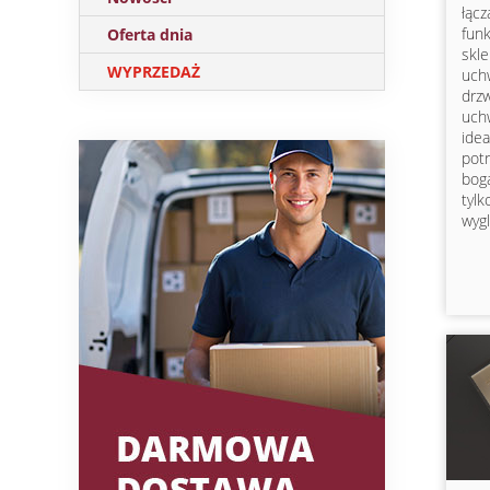
łąc
fun
Oferta dnia
skl
WYPRZEDAŻ
uch
drz
uch
ide
pot
bog
tylk
wygl