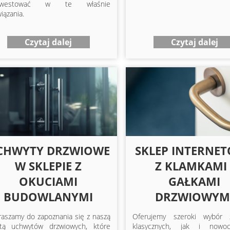
inwestować w te właśnie
iązania.
Czytaj dalej
Czytaj dalej
CHWYTY DRZWIOWE
SKLEP INTERNE
W SKLEPIE Z
Z KLAMKAMI 
OKUCIAMI
GAŁKAMI
BUDOWLANYMI
DRZWIOWYM
raszamy do zapoznania się z naszą
Oferujemy szeroki wybór 
rtą uchwytów drzwiowych, które
klasycznych, jak i nowoc