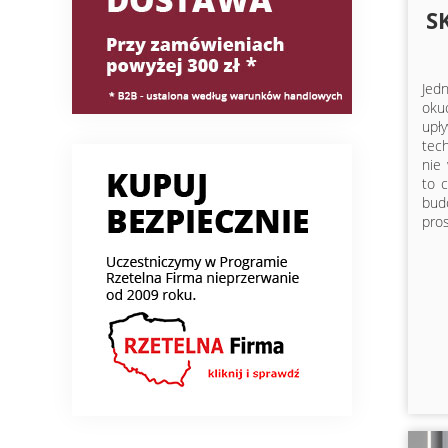
S
Jed
oku
upły
tec
nie 
to 
bud
pros