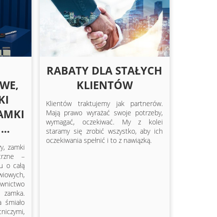
RABATY DLA STAŁYCH
WE,
KLIENTÓW
KI
Klientów traktujemy jak partnerów.
AMKI
Mają prawo wyrażać swoje potrzeby,
wymagać, oczekiwać. My z kolei
..
staramy się zrobić wszystko, aby ich
oczekiwania spełnić i to z nawiązką.
y, zamki
trzne –
u o całą
wiowych,
wnictwo
j zamka.
a śmiało
czymi,