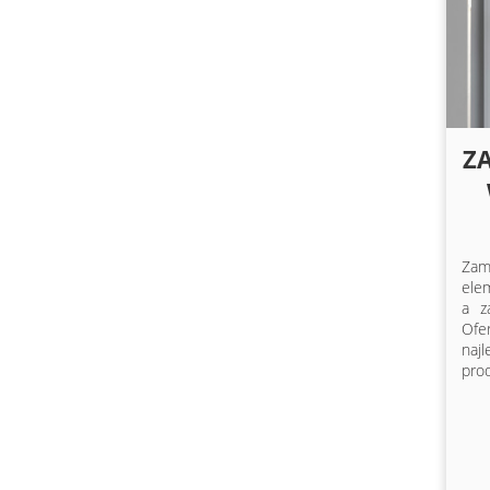
Z
Zam
ele
a z
Of
naj
prod