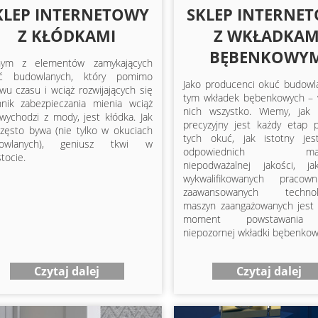
KLEP INTERNETOWY
SKLEP INTERNE
Z KŁÓDKAMI
Z WKŁADKAM
BĘBENKOWYM
nym z elementów zamykających
ć budowlanych, który pomimo
Jako producenci okuć budowl
wu czasu i wciąż rozwijających się
tym wkładek bębenkowych –
hnik zabezpieczania mienia wciąż
nich wszystko. Wiemy, jak
wychodzi z mody, jest kłódka. Jak
precyzyjny jest każdy etap p
często bywa (nie tylko w okuciach
tych okuć, jak istotny je
owlanych), geniusz tkwi w
odpowiednich mater
tocie.
niepodważalnej jakości, j
wykwalifikowanych pracow
zaawansowanych technolo
maszyn zaangażowanych jest
moment powstawania 
niepozornej wkładki bębenkow
Czytaj dalej
Czytaj dalej