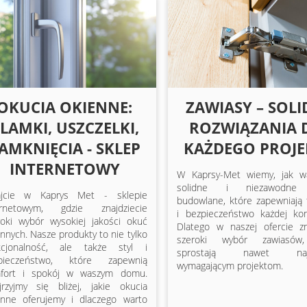
OKUCIA OKIENNE:
ZAWIASY – SOL
LAMKI, USZCZELKI,
ROZWIĄZANIA 
AMKNIĘCIA - SKLEP
KAŻDEGO PROJ
INTERNETOWY
W Kaprsy-Met wiemy, jak w
solidne i niezawodne 
ajcie w Kaprys Met - sklepie
budowlane, które zapewniają 
ernetowym, gdzie znajdziecie
i bezpieczeństwo każdej kons
roki wybór wysokiej jakości okuć
Dlatego w naszej ofercie zn
nnych. Nasze produkty to nie tylko
szeroki wybór zawiasów
kcjonalność, ale także styl i
sprostają nawet najba
pieczeństwo, które zapewnią
wymagającym projektom.
fort i spokój w waszym domu.
yjrzyjmy się bliżej, jakie okucia
enne oferujemy i dlaczego warto