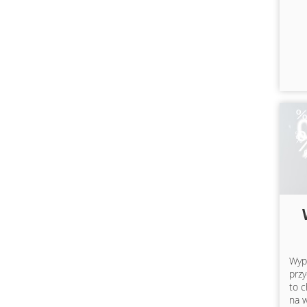
Wyp
przy
to c
na w