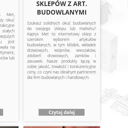
SKLEPÓW Z ART.
BUDOWLANYMI
ys Met,
aży okuć
Szukasz solidnych okuć budowlanych
akcyjne
do swojego sklepu lub marketu?
stałych
Kaprys Met to internetowy sklep z
iejszych
szerokim wyborem artykułów
u jest
budowlanych, w tym kłódek, wkładek
zwala na
drzwiowych, wizjerów, wieszaków,
rtyment,
zdobień drzwiowych, zamków i
któw lub
zasuwek. Nasze produkty łączą w
sobie jakość, trwałość i konkurencyjne
ceny, co czyni nas idealnym partnerem
dla firm budowlanych i handlowych.
Czytaj dalej