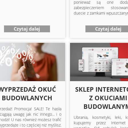
ponieważ są one doda
zabezpieczeniem stosow
duecie z zamkami wpuszczany
Czytaj dalej
Czytaj dalej
WYPRZEDAŻ OKUĆ
SKLEP INTERNE
BUDOWLANYCH
Z OKUCIAMI
BUDOWLANY
rzedaż! Promocja! SALE! Te hasła
ciągają uwagę jak nic innego... i o
Ubrania, kosmetyki, leki, k
hodzi! U nas również możesz trafić
kupujemy przez Internet
yprzedaże i to częściej niż myślisz.