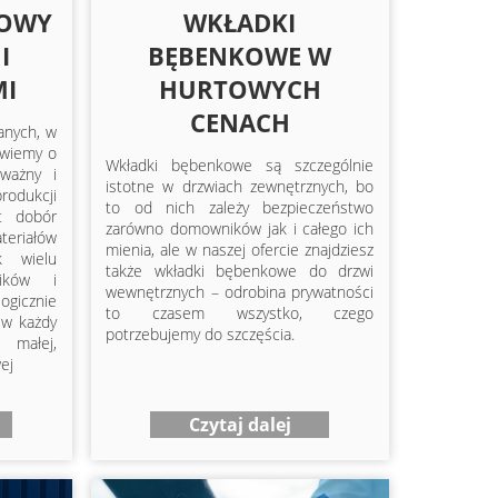
TOWY
WKŁADKI
I
BĘBENKOWE W
I
HURTOWYCH
CENACH
anych, w
 wiemy o
Wkładki bębenkowe są szczególnie
 ważny i
istotne w drzwiach zewnętrznych, bo
rodukcji
to od nich zależy bezpieczeństwo
st dobór
zarówno domowników jak i całego ich
iałów
mienia, ale w naszej ofercie znajdziesz
ak wielu
także wkładki bębenkowe do drzwi
ników i
wewnętrznych – odrobina prywatności
gicznie
to czasem wszystko, czego
 w każdy
potrzebujemy do szczęścia.
małej,
ej
Czytaj dalej