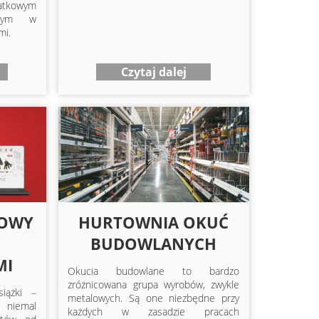
tkowym
anym w
mi.
Czytaj dalej
TOWY
HURTOWNIA OKUĆ
BUDOWLANYCH
MI
Okucia budowlane to bardzo
zróżnicowana grupa wyrobów, zwykle
siążki –
metalowych. Są one niezbędne przy
 niemal
każdych w zasadzie pracach