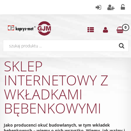
0
SKLEP
INTERNETOWY Z
WKŁADKAMI
BĘBENKOWYMI
Jako producenci okuć budowlanych, w tym wkładek
bębenkowych – wiemy o nich wszystko. Wiemy, jak ważny i