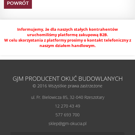
POWRÓT
Informujemy, że dla naszych stałych kontrahentów
uruchomiliśmy platformę zakupową B2B.
W celu skorzystania z platformy prosimy o kontakt telefoniczny z
naszym działem handlowym.
GJM PRODUCENT OKUĆ BUDOWLANYCH
© 2016 Wszystkie prawa zastrzeżone
ul. Fr. Bielowicza 85, 32-040 Rzeszotary
12 270 43 49
577 693 700
sklep@gjm-okucia.pl