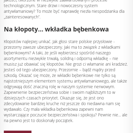
technologicznym. Stare drzwi i nowoczesny system
antywłamaniowy? To może być naprawdę niezła niespodzianka dla
„zainteresowanych”.
Na kłopoty... wkładka bębenkowa
Kłopotów najlepiej unikać. Jak głosi stare polskie przysłowie -
przezorny zawsze ubezpieczony. Jaki ma to związek z wkładkami
bębenkowymi? A taki, że jeśli wybierzesz spośród naszego
asortymentu niezwykle trwałą, solidną i odporną wkładkę – nie
musisz już obawiać się kłopotów. Nie grozi ci włamanie ani kradzież.
Jesteś od tego ubezpieczony. Przezornie – bądź mądry przed
szkodą. Okazać się może, że wkładki bębenkowe nie tylko są
najistotniejszym elementem systemu antywłamaniowego, ale także
odgrywają dość znaczną rolę w naszym systemie nerwowym.
Zapewnienie bezpieczeństwa sobie i swoim najbliższym to w
dzisiejszych czasach priorytet. Okazuje się, że jest ono
zdecydowanie bardziej kruche niż jeszcze do niedawna nam się
wydawało. Czy mała wkładka bębenkowa zapewni nam
wystarczające poczucie bezpieczeństwa i spokoju? Pewnie nie... ale
na pewno jest to doskonały początek.