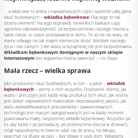
… a właściwie to jedna z najważniejszych części spośród całej gamy
okuć budowlanych –
wkładka bębenkowa
! Dlaczego to tak
istotny element? Na jego doprawdy niewielkich barkach ciąży
ogromna odpowiedzialność: za bezpieczeństwo naszego mienia a
także nasze, w czasie przebywania w domu. To aż nie do wiary, że
mamy odwagę na tak małym elemencie złożyć dorobek naszego
życia i nas samych :) Ale wiara ta bynajmniej nie jest bezpodstawna.
Wkładkom bębenkowym dostępnym w naszym sklepie
internetowym
bez wątpienia można zawierzyć – i to ślepo.
Mała rzecz – wielka sprawa
Jako producenci okuć budowlanych, w tym – a jakże –
wkładek
bębenkowych
– wiemy o nich wszystko. Dosłownie. Wiemy, jak
ważny i precyzyjny jest każdy etap produkcji tych okuć, jak istotny
jest dobór odpowiednich materiałów niepodważalnej jakości, jak
wielu wykwalifikowanych pracowników i zaawansowanych
technologicznie maszyn zaangażowanych jest w każdy moment
powstawania małej, niepozornej wkładki bębenkowej. Wszystko po
to, aby każdy z jej posiadaczy, po przekręceniu klucza w drzwiach,
mógł najspokojniej w świecie udać się do pracy, na zakupy,
wyjechać na długie wczasy – bez obawy o swój dom. Wkładamy