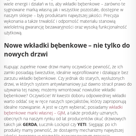
wiele energii i działań w to, aby wkładki bębenkowe – zarówno te
sygnowane marką własną jak i wszystkie pozostałe, dostępne w
naszym sklepie – były produktami najwyższej jakości. Precyzja
wykonania a także trwałość i odporność materiału stanowią
wieloletnią gwarancję bezawaryjności oraz wysoką funkcjonalność
użytkową.
Nowe wkładki bębenkowe – nie tylko do
nowych drzwi
Kupując zupełnie nowe drzwi mamy oczywiście pewność, że ich
zamki posiadają świeżutkie, idealnie wyprofilowane i działające bez
zarzutu wkładki bębenkowe. Czy jednak do starych, wysłużonych
drzwi, w których system antywłamaniowy już dawno stracił prawo do
używania tej nazwy, możemy wmontować nowiutkie wkładki
bębenkowe? Oczywiście! W kwestii doboru odpowiedniej wkładki
warto oddać się w ręce naszych specjalistów, którzy zaproponują
idealne rozwiązanie. A jest w czym wybierać; posiadamy
wkładki
bębenkowe marki własnej – GJM
, a także produkty uznanych,
obecnych na naszym rynku od lat producentów okuć drzwiowych
takich jak
GERDA
, Łucznik-Lockpol czy
YETI
. Sięgając po ich
produkty mamy pewność, że dostajemy mechanizmy najwyższej
jakości, tworzone w niezwykle zaawansowanym procesie