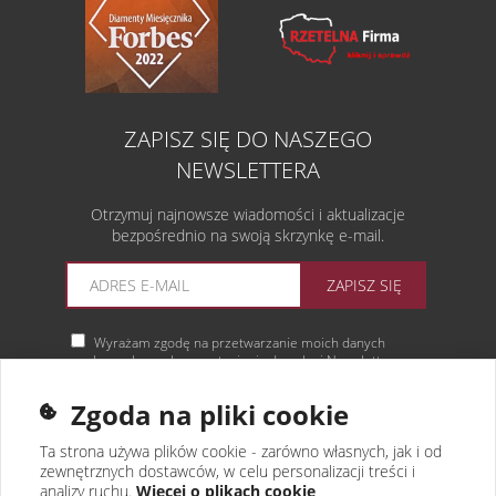
ZAPISZ SIĘ DO NASZEGO
NEWSLETTERA
Otrzymuj najnowsze wiadomości i aktualizacje
bezpośrednio na swoją skrzynkę e-mail.
ZAPISZ SIĘ
Wyrażam zgodę na przetwarzanie moich danych
osobowych w celu przystąpienia do usługi Newsletter.
Więcej informacji
Zgoda na pliki cookie
Ta strona używa plików cookie - zarówno własnych, jak i od
zewnętrznych dostawców, w celu personalizacji treści i
analizy ruchu.
Więcej o plikach cookie