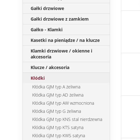
Gałki drzwiowe
Gałki drzwiowe z zamkiem
Gałko - Klamki
Kasetki na pieniądze / na klucze
Klamki drzwiowe / okienne i
akcesoria
Klucze / akcesoria
Kłódki
Kłódka GJM typ A żeliwna
Kłódka GJM typ AD żeliwna
Kłódka GJM typ AW wzmocniona
Kłódka GJM typ G żeliwna
Kłódka GJM typ KNS stal nierdzewna
Kłódka GJM typ KTS satyna
Kłódka GJM typ KWS satyna