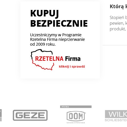
Którą 
Stopień b
pewien, 
produkt, 