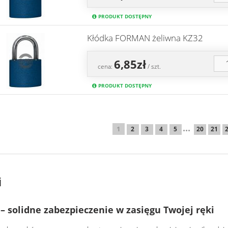
PRODUKT DOSTĘPNY
Kłódka FORMAN żeliwna KZ32
6,85zł
cena:
/ szt.
PRODUKT DOSTĘPNY
...
1
2
3
4
5
20
21
i
 – solidne zabezpieczenie w zasięgu Twojej ręki