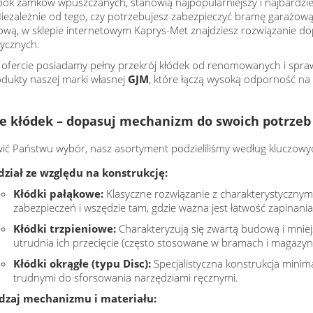
obok zamków wpuszczanych, stanowią najpopularniejszy i najbardzi
Niezależnie od tego, czy potrzebujesz zabezpieczyć bramę garażową,
ową, w sklepie internetowym Kaprys-Met znajdziesz rozwiązanie d
ycznych.
 ofercie posiadamy pełny przekrój kłódek od renomowanych i spr
odukty naszej marki własnej
GJM
, które łączą wysoką odporność na
e kłódek – dopasuj mechanizm do swoich potrzeb
wić Państwu wybór, nasz asortyment podzieliliśmy według kluczow
dział ze względu na konstrukcję:
Kłódki pałąkowe:
Klasyczne rozwiązanie z charakterystyczny
zabezpieczeń i wszędzie tam, gdzie ważna jest łatwość zapinania
Kłódki trzpieniowe:
Charakteryzują się zwartą budową i mniej
utrudnia ich przecięcie (często stosowane w bramach i magazyn
Kłódki okrągłe (typu Disc):
Specjalistyczna konstrukcja minima
trudnymi do sforsowania narzędziami ręcznymi.
dzaj mechanizmu i materiału: