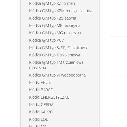
Kłódka GJM typ KZ forman
Kłódka GJM typ KZM mosiądz anoda
Kłódka GJM typ KZS satyna
Kłódka GJM typ ME mosiężna
Kłódka GJM typ MG mosiężna
Kłódka GJM typ PCV
Kłódka GJM typ S, SP, Z, szyfrowa
Kłódka GJM typ T trzpieniowa
Kłódka GJM typ TM trzpieniowa
mosiężna
Kłódka GJM typ W wodoodporna
Kłódki ABUS
Kłódki BARCZ
Kłódki ENERGETYCZNE
Kłódki GERDA
Kłódki KARBO
Kłódki LOB
Kłodki MS