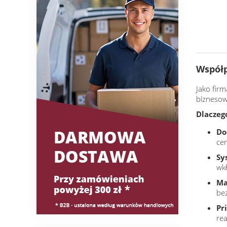
Współp
Jako fir
biznesow
Dlaczeg
Do
cen
Sy
wk
Ma
be
Pr
re