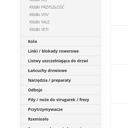
Kłódki PRZYSZŁOŚĆ
Kłódki VDV
Kłódki YALE
Kłódki YETI
Koła
Linki / blokady rowerowe
Listwy uszczelniająca do drzwi
Łańcuchy drzwiowe
Narzędzia / preparaty
Odboje
Piły / noże do strugarek / frezy
Przytrzymywacze
Rzemiosło