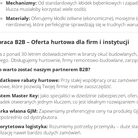
Mechanizmy:
Od standardowych kłódek bębenkowych i zapadkow
klucza musiałoby korzystać wiele osób).
Materiały:
Oferujemy kłódki żeliwne (ekonomiczne), mosiężne (
nierdzewnej, które perfekcyjnie sprawdzają się w trudnych war
raca B2B – Oferta hurtowa dla firm i instytucji
ma z ponad 30-letnim doświadczeniem w branży okuć budowlanych,
ego. Obsługujemy hurtownie, firmy remontowo-budowlane, zarząd
o warto zostać naszym partnerem B2B?
datkowe rabaty hurtowe:
Przy stałej współpracy oraz zamówien
owe, które pozwolą Twojej firmie realnie zaoszczędzić.
stem Master Key:
Jako specjaliści w dziedzinie zabezpieczeń, of
ładek otwieranych jednym kluczem, co jest idealnym rozwiązaniem 
rka własna GJM:
Zapewniamy preferencyjne ceny na produkty GJ
zpośrednio od dystrybutora.
iorytetowa logistyka:
Rozumiemy potrzeby przemysłu – duże sta
alizację nawet bardzo dużych zamówień.