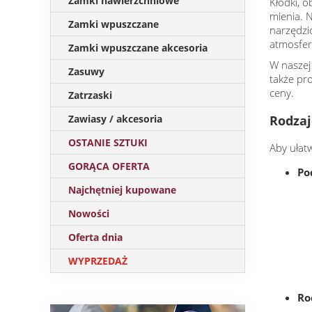
Zamki nawierzchniowe
Kłódki, 
mienia. 
Zamki wpuszczane
narzędzi
atmosfer
Zamki wpuszczane akcesoria
W naszej
Zasuwy
także pr
ceny.
Zatrzaski
Rodzaj
Zawiasy / akcesoria
OSTANIE SZTUKI
Aby ułat
GORĄCA OFERTA
Po
Najchętniej kupowane
Nowości
Oferta dnia
WYPRZEDAŻ
Ro