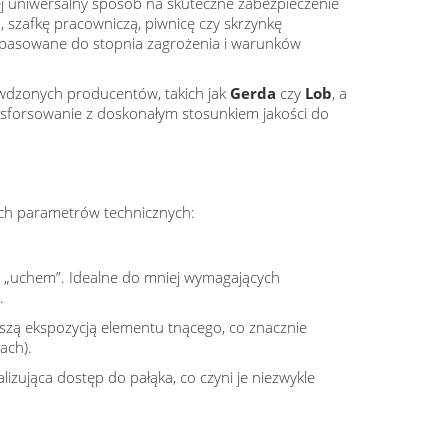
ej uniwersalny sposób na skuteczne zabezpieczenie
 szafkę pracowniczą, piwnicę czy skrzynkę
opasowane do stopnia zagrożenia i warunków
awdzonych producentów, takich jak
Gerda
czy
Lob
, a
 sforsowanie z doskonałym stosunkiem jakości do
ych parametrów technicznych:
m „uchem”. Idealne do mniej wymagających
.
szą ekspozycją elementu tnącego, co znacznie
ach).
lizująca dostęp do pałąka, co czyni je niezwykle