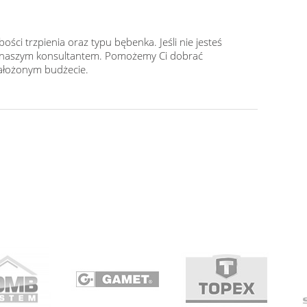
ści trzpienia oraz typu bębenka. Jeśli nie jesteś
ę z naszym konsultantem. Pomożemy Ci dobrać
 założonym budżecie.