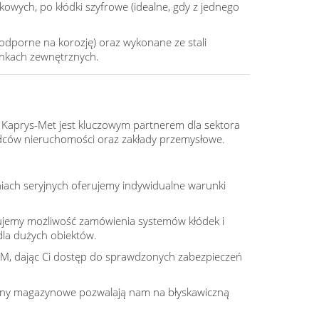
ych, po kłódki szyfrowe (idealne, gdy z jednego
odporne na korozję) oraz wykonane ze stali
unkach zewnętrznych.
 Kaprys-Met jest kluczowym partnerem dla sektora
ców nieruchomości oraz zakłady przemysłowe.
iach seryjnych oferujemy indywidualne warunki
erujemy możliwość zamówienia systemów kłódek i
dla dużych obiektów.
M, dając Ci dostęp do sprawdzonych zabezpieczeń
ny magazynowe pozwalają nam na błyskawiczną