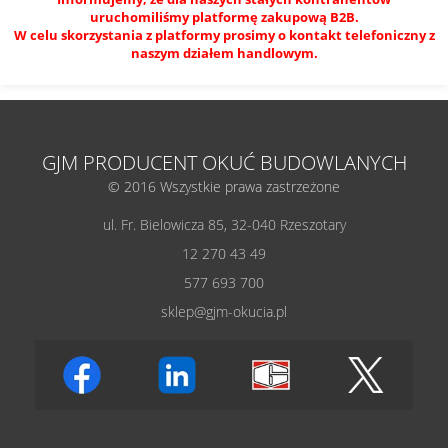
uruchomiliśmy platformę zakupową B2B.
W celu skorzystania z platformy prosimy o kontakt telefoniczny z
naszym działem handlowym.
GJM PRODUCENT OKUĆ BUDOWLANYCH
© 2016 Wszystkie prawa zastrzeżone
ul. Fr. Bielowicza 85, 32-040 Rzeszotary
12 270 43 49
577 693 700
sklep@gjm-okucia.pl