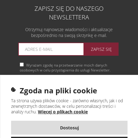
ZAPISZ SIĘ DO NASZEGO
NEWSLETTERA
Otrzymuj najnowsze wiadomości i aktualizacje
bezpośrednio na swoją skrzynkę e-mail.
ZAPISZ SIĘ
Wyrażam zgodę na przetwarzanie moich danych
osobowych w celu przystąpienia do usługi Newsletter.
Więcej informacji
Zgoda na pliki cookie
Ta strona używa plików cookie - zarówno własnych, jak i od
zewnętrznych dostawców, w celu personalizacji treści i
analizy ruchu.
Więcej o plikach cookie
Dostosuj