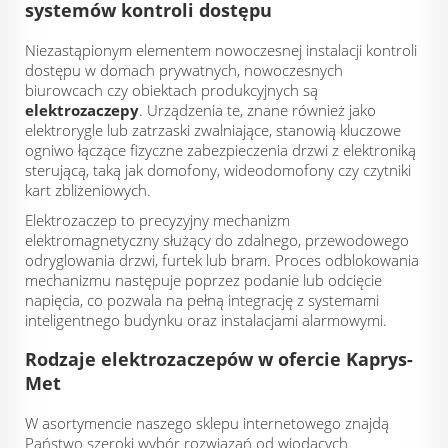
systemów kontroli dostępu
Niezastąpionym elementem nowoczesnej instalacji kontroli
dostępu w domach prywatnych, nowoczesnych
biurowcach czy obiektach produkcyjnych są
elektrozaczepy
. Urządzenia te, znane również jako
elektrorygle lub zatrzaski zwalniające, stanowią kluczowe
ogniwo łączące fizyczne zabezpieczenia drzwi z elektroniką
sterującą, taką jak domofony, wideodomofony czy czytniki
kart zbliżeniowych.
Elektrozaczep to precyzyjny mechanizm
elektromagnetyczny służący do zdalnego, przewodowego
odryglowania drzwi, furtek lub bram. Proces odblokowania
mechanizmu następuje poprzez podanie lub odcięcie
napięcia, co pozwala na pełną integrację z systemami
inteligentnego budynku oraz instalacjami alarmowymi.
Rodzaje elektrozaczepów w ofercie Kaprys-
Met
W asortymencie naszego sklepu internetowego znajdą
Państwo szeroki wybór rozwiązań od wiodących