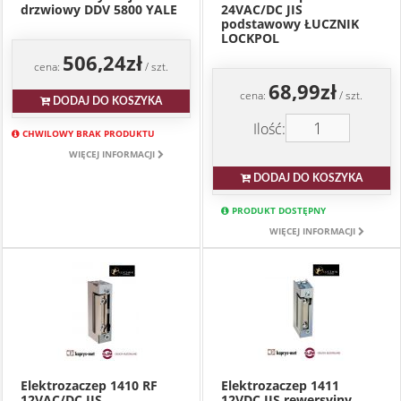
drzwiowy DDV 5800 YALE
24VAC/DC JIS
podstawowy ŁUCZNIK
LOCKPOL
506,24zł
cena:
/ szt.
68,99zł
cena:
/ szt.
DODAJ DO KOSZYKA
Ilość:
CHWILOWY BRAK PRODUKTU
WIĘCEJ INFORMACJI
DODAJ DO KOSZYKA
PRODUKT DOSTĘPNY
WIĘCEJ INFORMACJI
Elektrozaczep 1410 RF
Elektrozaczep 1411
12VAC/DC JIS
12VDC JIS rewersyjny