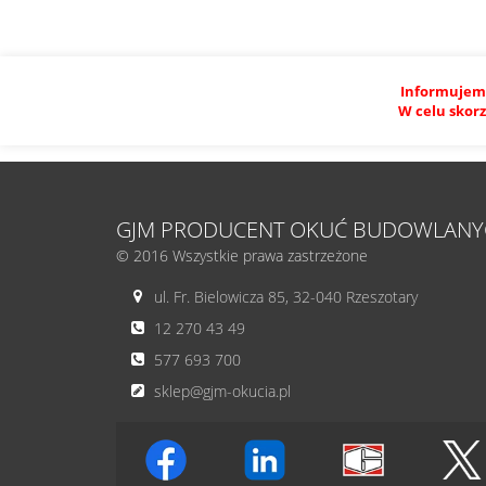
Informujemy
W celu skorz
GJM PRODUCENT OKUĆ BUDOWLANY
© 2016 Wszystkie prawa zastrzeżone
ul. Fr. Bielowicza 85, 32-040 Rzeszotary
12 270 43 49
577 693 700
sklep@gjm-okucia.pl