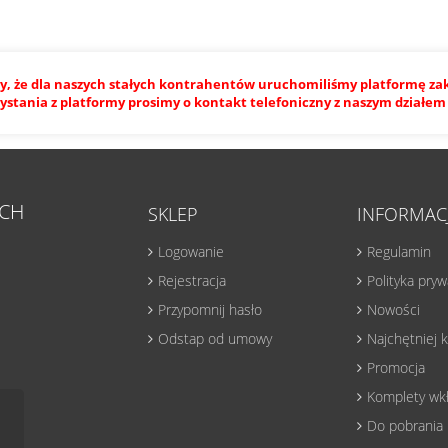
, że dla naszych stałych kontrahentów uruchomiliśmy platformę z
ystania z platformy prosimy o kontakt telefoniczny z naszym dział
CH
SKLEP
INFORMAC
Logowanie
Regulamin
Rejestracja
Polityka pry
Przypomnij hasło
Nowości
Odstap od umowy
Najchętniej
Promocja
Komplety wk
Do pobrania