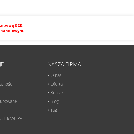
akupową B2B.
em handlowym.
JE
NASZA FIRMA
O nas
watności
Oferta
Kontakt
 kupowane
Blog
Tagi
ładek WILKA