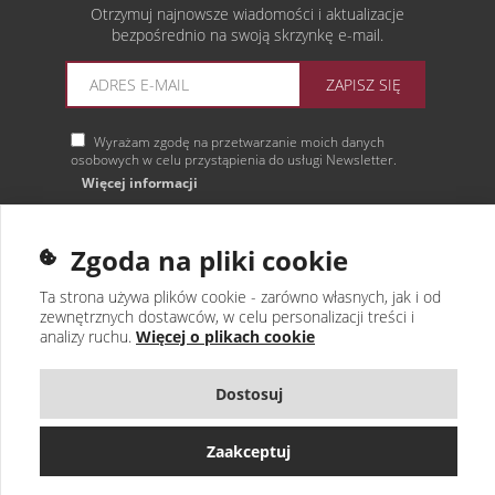
Otrzymuj najnowsze wiadomości i aktualizacje
bezpośrednio na swoją skrzynkę e-mail.
ZAPISZ SIĘ
Wyrażam zgodę na przetwarzanie moich danych
osobowych w celu przystąpienia do usługi Newsletter.
Więcej informacji
Zgoda na pliki cookie
Ta strona używa plików cookie - zarówno własnych, jak i od
zewnętrznych dostawców, w celu personalizacji treści i
analizy ruchu.
Więcej o plikach cookie
Dostosuj
Zaakceptuj