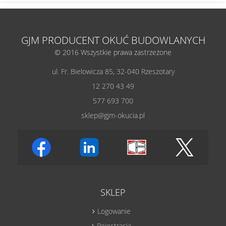
GJM PRODUCENT OKUĆ BUDOWLANYCH
© 2016 Wszystkie prawa zastrzeżone
ul. Fr. Bielowicza 85, 32-040 Rzeszotary
12 270 43 49
577 693 700
sklep@gjm-okucia.pl
SKLEP
Logowanie
Rejestracja