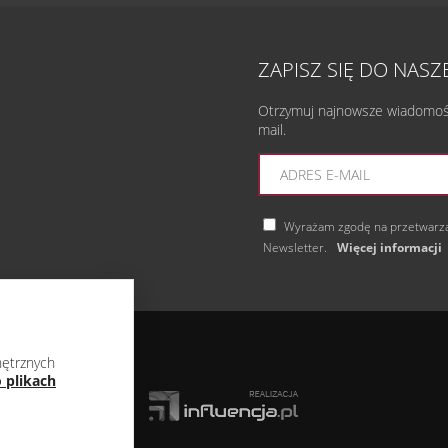
ZAPISZ SIĘ DO NAS
Otrzymuj najnowsze wiadomości
mail.
Wyrażam zgodę na przetwarza
Newsletter.
Więcej informacji
nętrznych
 plikach