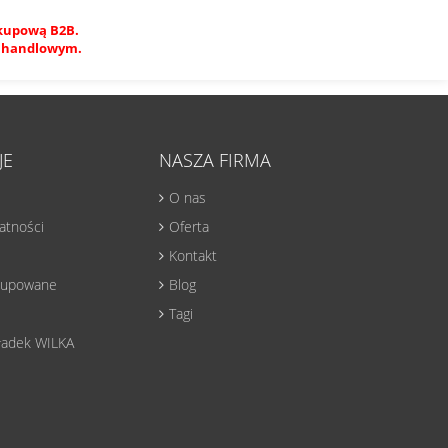
akupową B2B.
em handlowym.
JE
NASZA FIRMA
O nas
watności
Oferta
Kontakt
 kupowane
Blog
Tagi
ładek WILKA