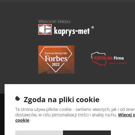
Właściciel sklepu:
Zgoda na pliki cookie
Ta strona używa plików cookie - zarówno własnych, jak i od zew
dostawców, w celu personalizacji treści i analizy ruchu.
Więcej o
cookie