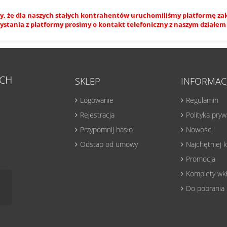
, że dla naszych stałych kontrahentów uruchomiliśmy platformę z
ystania z platformy prosimy o kontakt telefoniczny z naszym dział
CH
SKLEP
INFORMAC
Logowanie
Regulamin
Rejestracja
Polityka pry
Przypomnij hasło
Nowości
Odstap od umowy
Najchętniej
Promocja
Komplety wk
Do pobrania