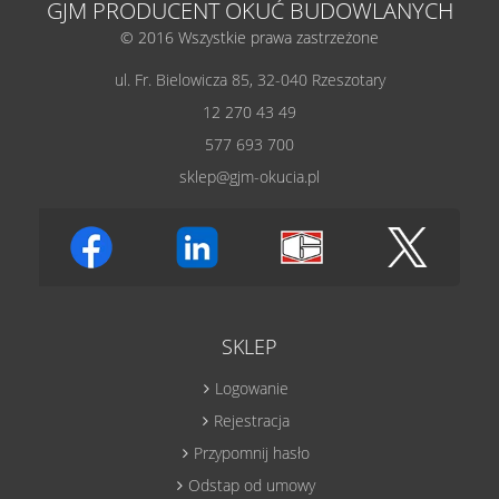
GJM PRODUCENT OKUĆ BUDOWLANYCH
© 2016 Wszystkie prawa zastrzeżone
ul. Fr. Bielowicza 85, 32-040 Rzeszotary
12 270 43 49
577 693 700
sklep@gjm-okucia.pl
SKLEP
Logowanie
Rejestracja
Przypomnij hasło
Odstap od umowy