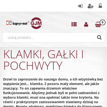
0
KLAMKI, GAŁKI I
POCHWYTY
Drzwi to zaproszenie do naszego domu, a ich wizytówką bez
wątpienia jest... klamka. Z pozoru mały element, ale jakże
znaczący. To on zapewnia drzwiom właściwe
funkcjonowanie. Abyśmy jednak byli w pełni zadowoleni z
wyboru klamki, musi ona spełniać także inne kryteria. Na
równi z praktycznym zastosowaniem stawiamy dzisiaj na
design. Bogato zdobiona, miedziana klamka do klasycznego