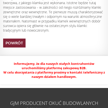
tworzywa, z jakiego klamka jest wykonana. Istotne będzie tutaj
miejsce zastosowania – w zależności od niego rozróżniamy klamki
zewnętrzne oraz wewnętrzne. Te pierwsze muszą charakteryzować
się o wiele bardziej trwałym i odpornym na warunki atmosferyczne
materiałem. Natomiast w przypadku klamek wewnętrznych dobór
surowca opiera się głównie na ostatecznym stylu klamki:
tradycyjnym lub nowoczesnym.
POWRÓT
Informujemy, że dla naszych stałych kontrahentów
uruchomiliśmy platformę zakupową B2B.
W celu skorzystania z platformy prosimy o kontakt telefoniczny z
naszym działem handlowym.
GJM PRODUCENT OKUĆ BUDOWLANYCH