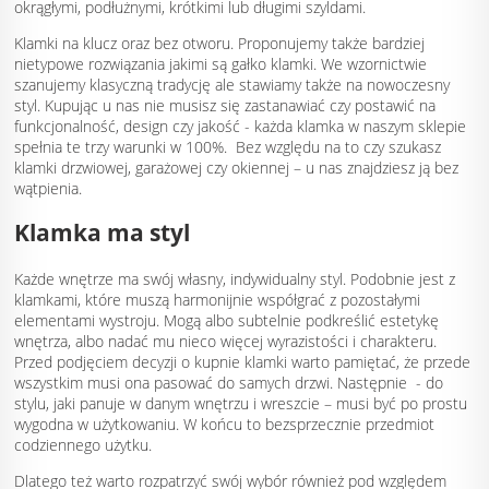
okrągłymi, podłużnymi, krótkimi lub długimi szyldami.
Klamki na klucz oraz bez otworu. Proponujemy także bardziej
nietypowe rozwiązania jakimi są gałko klamki. We wzornictwie
szanujemy klasyczną tradycję ale stawiamy także na nowoczesny
styl. Kupując u nas nie musisz się zastanawiać czy postawić na
funkcjonalność, design czy jakość - każda klamka w naszym sklepie
spełnia te trzy warunki w 100%. Bez względu na to czy szukasz
klamki drzwiowej, garażowej czy okiennej – u nas znajdziesz ją bez
wątpienia.
Klamka ma styl
Każde wnętrze ma swój własny, indywidualny styl. Podobnie jest z
klamkami, które muszą harmonijnie współgrać z pozostałymi
elementami wystroju. Mogą albo subtelnie podkreślić estetykę
wnętrza, albo nadać mu nieco więcej wyrazistości i charakteru.
Przed podjęciem decyzji o kupnie klamki warto pamiętać, że przede
wszystkim musi ona pasować do samych drzwi. Następnie - do
stylu, jaki panuje w danym wnętrzu i wreszcie – musi być po prostu
wygodna w użytkowaniu. W końcu to bezsprzecznie przedmiot
codziennego użytku.
Dlatego też warto rozpatrzyć swój wybór również pod względem