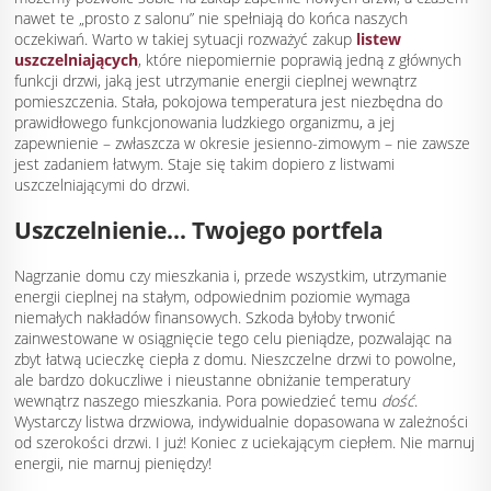
nawet te „prosto z salonu” nie spełniają do końca naszych
oczekiwań. Warto w takiej sytuacji rozważyć zakup
listew
uszczelniających
, które niepomiernie poprawią jedną z głównych
funkcji drzwi, jaką jest utrzymanie energii cieplnej wewnątrz
pomieszczenia. Stała, pokojowa temperatura jest niezbędna do
prawidłowego funkcjonowania ludzkiego organizmu, a jej
zapewnienie – zwłaszcza w okresie jesienno-zimowym – nie zawsze
jest zadaniem łatwym. Staje się takim dopiero z listwami
uszczelniającymi do drzwi.
Uszczelnienie... Twojego portfela
Nagrzanie domu czy mieszkania i, przede wszystkim, utrzymanie
energii cieplnej na stałym, odpowiednim poziomie wymaga
niemałych nakładów finansowych. Szkoda byłoby trwonić
zainwestowane w osiągnięcie tego celu pieniądze, pozwalając na
zbyt łatwą ucieczkę ciepła z domu. Nieszczelne drzwi to powolne,
ale bardzo dokuczliwe i nieustanne obniżanie temperatury
wewnątrz naszego mieszkania. Pora powiedzieć temu
dość
.
Wystarczy listwa drzwiowa, indywidualnie dopasowana w zależności
od szerokości drzwi. I już! Koniec z uciekającym ciepłem. Nie marnuj
energii, nie marnuj pieniędzy!