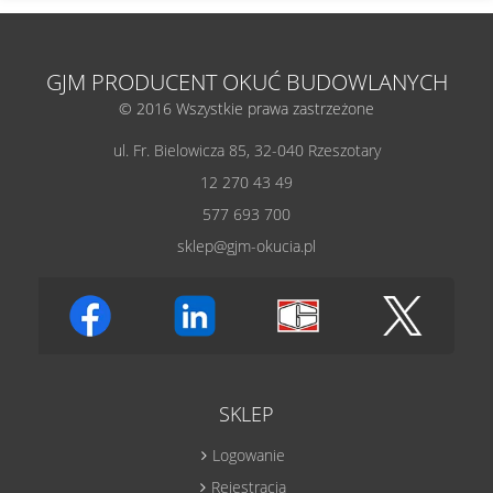
GJM PRODUCENT OKUĆ BUDOWLANYCH
© 2016 Wszystkie prawa zastrzeżone
ul. Fr. Bielowicza 85, 32-040 Rzeszotary
12 270 43 49
577 693 700
sklep@gjm-okucia.pl
SKLEP
Logowanie
Rejestracja