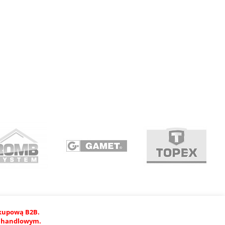
akupową B2B.
em handlowym.