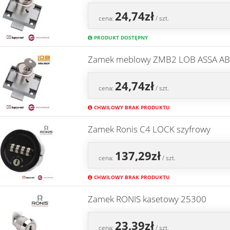
24,74zł
cena:
/ szt.
PRODUKT DOSTĘPNY
Zamek meblowy ZMB2 LOB ASSA ABL
24,74zł
cena:
/ szt.
CHWILOWY BRAK PRODUKTU
Zamek Ronis C4 LOCK szyfrowy
137,29zł
cena:
/ szt.
CHWILOWY BRAK PRODUKTU
Zamek RONIS kasetowy 25300
23,39zł
cena:
/ szt.