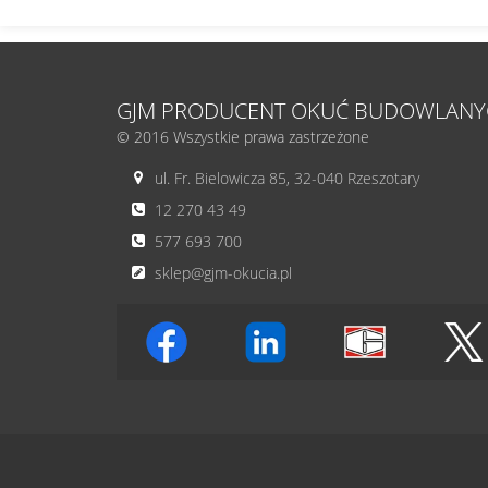
GJM PRODUCENT OKUĆ BUDOWLANY
© 2016 Wszystkie prawa zastrzeżone
ul. Fr. Bielowicza 85, 32-040 Rzeszotary
12 270 43 49
577 693 700
sklep@gjm-okucia.pl