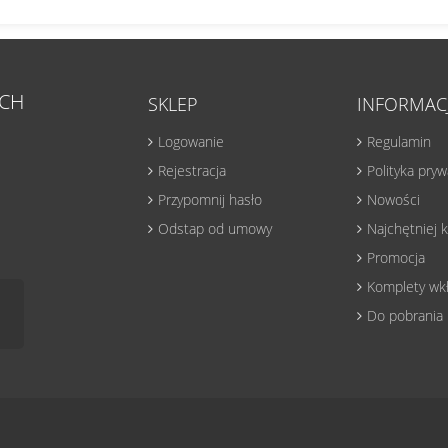
CH
SKLEP
INFORMAC
Logowanie
Regulamin
Rejestracja
Polityka pry
Przypomnij hasło
Nowości
Odstap od umowy
Najchętniej
Promocja
Komplety wk
Do pobrania