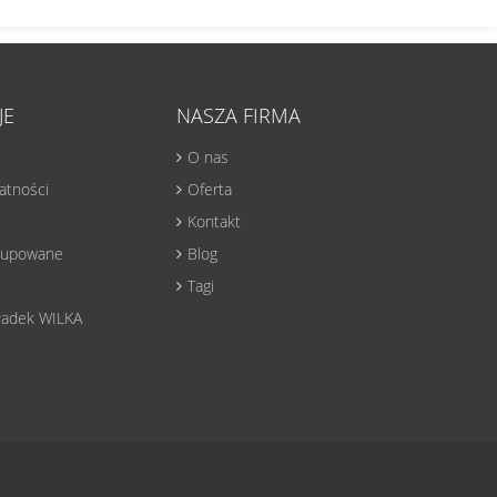
JE
NASZA FIRMA
O nas
watności
Oferta
Kontakt
 kupowane
Blog
Tagi
ładek WILKA