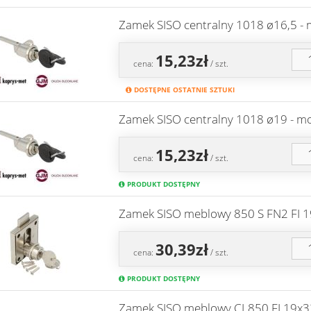
Zamek SISO centralny 1018 ø16,5 -
15,23zł
cena:
/ szt.
DOSTĘPNE OSTATNIE SZTUKI
Zamek SISO centralny 1018 ø19 - m
15,23zł
cena:
/ szt.
PRODUKT DOSTĘPNY
Zamek SISO meblowy 850 S FN2 FI 1
30,39zł
cena:
/ szt.
PRODUKT DOSTĘPNY
Zamek SISO meblowy CL850 FI 19x32 