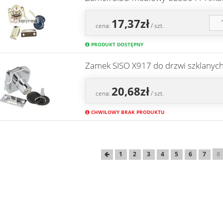
17,37zł
cena:
/ szt.
PRODUKT DOSTĘPNY
Zamek SISO X917 do drzwi szklanyc
20,68zł
cena:
/ szt.
CHWILOWY BRAK PRODUKTU
8
1
2
3
4
5
6
7