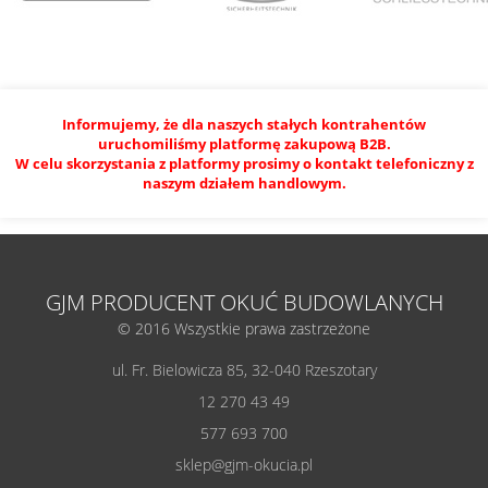
Informujemy, że dla naszych stałych kontrahentów
uruchomiliśmy platformę zakupową B2B.
W celu skorzystania z platformy prosimy o kontakt telefoniczny z
naszym działem handlowym.
GJM PRODUCENT OKUĆ BUDOWLANYCH
© 2016 Wszystkie prawa zastrzeżone
ul. Fr. Bielowicza 85, 32-040 Rzeszotary
12 270 43 49
577 693 700
sklep@gjm-okucia.pl