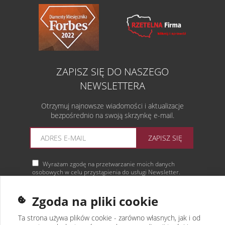
ZAPISZ SIĘ DO NASZEGO
NEWSLETTERA
Otrzymuj najnowsze wiadomości i aktualizacje
bezpośrednio na swoją skrzynkę e-mail.
ZAPISZ SIĘ
Wyrażam zgodę na przetwarzanie moich danych
osobowych w celu przystąpienia do usługi Newsletter.
Więcej informacji
Zgoda na pliki cookie
Ta strona używa plików cookie - zarówno własnych, jak i od