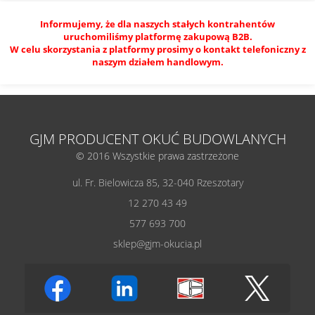
Informujemy, że dla naszych stałych kontrahentów
uruchomiliśmy platformę zakupową B2B.
W celu skorzystania z platformy prosimy o kontakt telefoniczny z
naszym działem handlowym.
GJM PRODUCENT OKUĆ BUDOWLANYCH
© 2016 Wszystkie prawa zastrzeżone
ul. Fr. Bielowicza 85, 32-040 Rzeszotary
12 270 43 49
577 693 700
sklep@gjm-okucia.pl