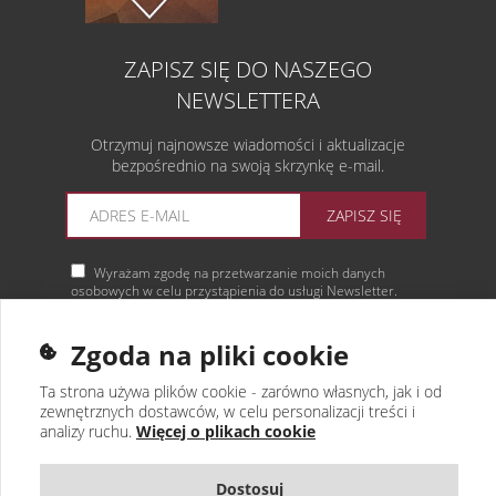
ZAPISZ SIĘ DO NASZEGO
NEWSLETTERA
Otrzymuj najnowsze wiadomości i aktualizacje
bezpośrednio na swoją skrzynkę e-mail.
ZAPISZ SIĘ
Wyrażam zgodę na przetwarzanie moich danych
osobowych w celu przystąpienia do usługi Newsletter.
Więcej informacji
Zgoda na pliki cookie
Ta strona używa plików cookie - zarówno własnych, jak i od
zewnętrznych dostawców, w celu personalizacji treści i
analizy ruchu.
Więcej o plikach cookie
Dostosuj