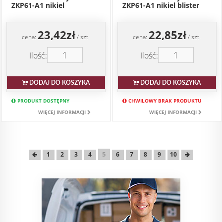
ZKP61-A1 nikiel
ZKP61-A1 nikiel blister
23,42zł
22,85zł
cena:
/ szt.
cena:
/ szt.
Ilość:
Ilość:
DODAJ DO KOSZYKA
DODAJ DO KOSZYKA
PRODUKT DOSTĘPNY
CHWILOWY BRAK PRODUKTU
WIĘCEJ INFORMACJI
WIĘCEJ INFORMACJI
5
1
2
3
4
6
7
8
9
10