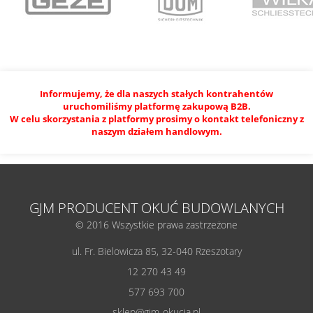
Informujemy, że dla naszych stałych kontrahentów
uruchomiliśmy platformę zakupową B2B.
W celu skorzystania z platformy prosimy o kontakt telefoniczny z
naszym działem handlowym.
GJM PRODUCENT OKUĆ BUDOWLANYCH
© 2016 Wszystkie prawa zastrzeżone
ul. Fr. Bielowicza 85, 32-040 Rzeszotary
12 270 43 49
577 693 700
sklep@gjm-okucia.pl