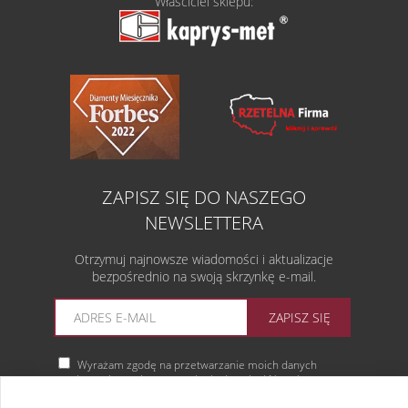
Właściciel sklepu:
ZAPISZ SIĘ DO NASZEGO
NEWSLETTERA
Otrzymuj najnowsze wiadomości i aktualizacje
bezpośrednio na swoją skrzynkę e-mail.
ZAPISZ SIĘ
Wyrażam zgodę na przetwarzanie moich danych
osobowych w celu przystąpienia do usługi Newsletter.
Więcej informacji