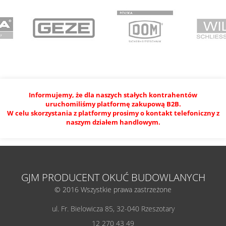
Informujemy, że dla naszych stałych kontrahentów
uruchomiliśmy platformę zakupową B2B.
W celu skorzystania z platformy prosimy o kontakt telefoniczny z
naszym działem handlowym.
GJM PRODUCENT OKUĆ BUDOWLANYCH
© 2016 Wszystkie prawa zastrzeżone
ul. Fr. Bielowicza 85, 32-040 Rzeszotary
12 270 43 49