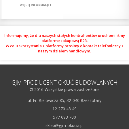
WIĘCEJ INFORMACJI
Informujemy, że dla naszych stałych kontrahentów uruchomiliśmy
platformę zakupową B2B.
W celu skorzystania z platformy prosimy o kontakt telefoniczny z
naszym działem handlowym.
GJM PRODUCENT OKUĆ BUDOWLANYCH
© 2016 Wszystkie prawa zastrzeżone
ul. Fr. Bielowicza 85, 32-040 Rzeszotary
12 270 43 49
577 693 700
sklep@gjm-okucia.pl