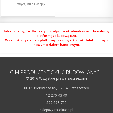
WIĘCEJ INFORMACJI
Informujemy, że dla naszych stałych kontrahentów uruchomiliśmy
platformę zakupową B2B.
W celu skorzystania z platformy prosimy o kontakt telefoniczny z
naszym działem handlowym.
GJM PRODUCENT OKUĆ BUDOWLANYCH
© 2016 Wszystkie prawa zastrzeżone
ul. Fr. Bielowicza 85, 32-040 Rzeszotary
12 270 43 49
577 693 700
sklep@gjm-okucia.pl