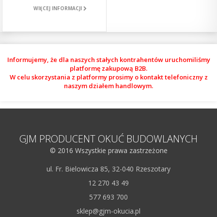
WIĘCEJ INFORMACJI
Informujemy, że dla naszych stałych kontrahentów uruchomiliśmy
platformę zakupową B2B.
W celu skorzystania z platformy prosimy o kontakt telefoniczny z
naszym działem handlowym.
GJM PRODUCENT OKUĆ BUDOWLANYCH
© 2016 Wszystkie prawa zastrzeżone
ul. Fr. Bielowicza 85, 32-040 Rzeszotary
12 270 43 49
577 693 700
sklep@gjm-okucia.pl