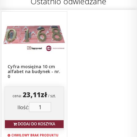
Ostatnio odwiedzane
Cyfra mosiężna 10 cm
alfabet na budynek - nr.
0
23,11zł
cena:
/ szt.
Ilość:
DODAJ DO KOSZYKA
CHWILOWY BRAK PRODUKTU