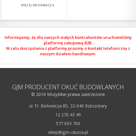
WIĘCEJ INFORMACJI
Informujemy, że dla naszych stałych kontrahentów uruchomiliśmy
platformę zakupową B2B.
W celu skorzystania z platformy prosimy o kontakt telefoniczny z
naszym działem handlowym.
GJM PRODUCENT OKUĆ BUDOWLANYCH
© 2016 Wszystkie prawa zastrzeżone
ul. Fr. Bielowicza 85, 32-040 Rzeszotary
12 270 43 49
577 693 700
sklep@gjm-okucia.pl