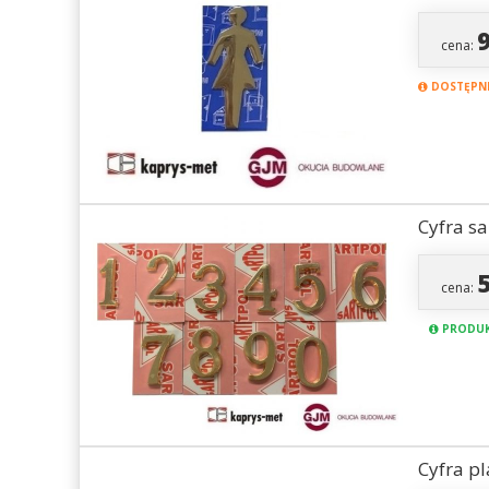
cena:
DOSTĘPNE
Cyfra s
cena:
PRODUK
Cyfra p