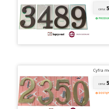
cena:
PRODUK
Cyfra m
cena:
DOSTĘPN