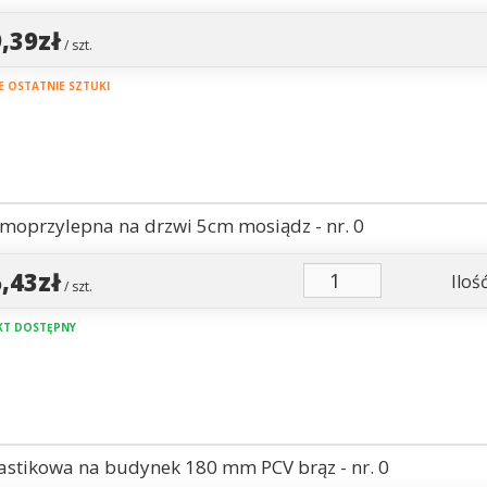
9,39zł
/ szt.
 OSTATNIE SZTUKI
amoprzylepna na drzwi 5cm mosiądz - nr. 0
5,43zł
Ilość
/ szt.
T DOSTĘPNY
lastikowa na budynek 180 mm PCV brąz - nr. 0