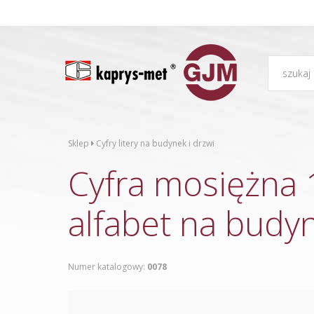
Sklep
Cyfry litery na budynek i drzwi
Cyfra mosiężna
alfabet na budyn
Numer katalogowy:
0078