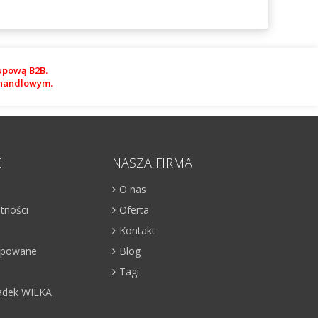
upową B2B.
m handlowym.
E
NASZA FIRMA
O nas
atności
Oferta
Kontakt
kupowane
Blog
Tagi
adek WILKA