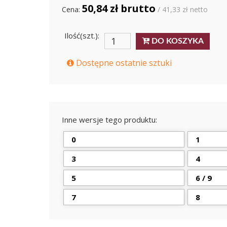
50,84 zł brutto
Cena:
/ 41,33 zł netto
Ilość(szt.):
DO KOSZYKA
Dostępne ostatnie sztuki
Inne wersje tego produktu:
0
1
3
4
5
6 / 9
7
8