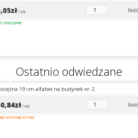
5,05zł
Ilość
/ szt.
T DOSTĘPNY
Ostatnio odwiedzane
osiężna 19 cm alfabet na budynek nr. 2
50,84zł
Ilość
/ szt.
E OSTATNIE SZTUKI