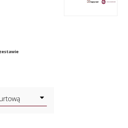
zestawie
hurtową