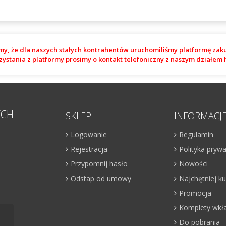
my, że dla naszych stałych kontrahentów uruchomiliśmy platformę zak
zystania z platformy prosimy o kontakt telefoniczny z naszym działe
YCH
SKLEP
INFORMACJ
Logowanie
Regulamin
Rejestracja
Polityka pryw
Przypomnij hasło
Nowości
Odstap od umowy
Najchętniej 
Promocja
Komplety wkł
Do pobrania