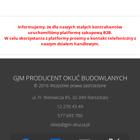
Informujemy, że dla naszych stałych kontrahentów
uruchomiliśmy platformę zakupową B2B.
W celu skorzystania z platformy prosimy o kontakt telefoniczny z
naszym działem handlowym.
GJM PRODUCENT OKUĆ BUDOWLANYCH
© 2016 Wszystkie prawa zastrzeżone
ul. Fr. Bielowicza 85, 32-040 Rzeszotary
12 270 43 49
577 693 700
sklep@gjm-okucia.pl