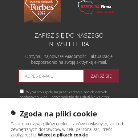
ZAPISZ SIĘ DO NASZEGO
NEWSLETTERA
Otrzymuj najnowsze wiadomości i aktualizacje
bezpośrednio na swoją skrzynkę e-mail.
ZAPISZ SIĘ
Wyrażam zgodę na przetwarzanie moich danych
osobowych w celu przystąpienia do usługi Newsletter.
Więcej informacji
Zgoda na pliki cookie
Ta strona używa plików cookie - zarówno własnych, jak i od
zewnętrznych dostawców, w celu personalizacji treści i
analizy ruchu.
Więcej o plikach cookie