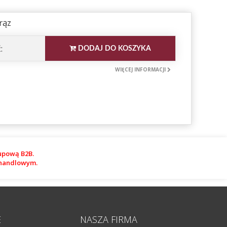
rąz
:
DODAJ DO KOSZYKA
WIĘCEJ INFORMACJI
upową B2B.
m handlowym.
E
NASZA FIRMA