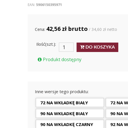
EAN:
5906150395971
42,56 zł brutto
Cena:
/ 34,60 zł netto
Ilość(szt.):
DO KOSZYKA
Produkt dostępny
Inne wersje tego produktu:
72 NA WKŁADKĘ BIAŁY
72 NA 
90 NA WKŁADKĘ BIAŁY
90 NA 
90 NA WKŁADKĘ CZARNY
92 NA W