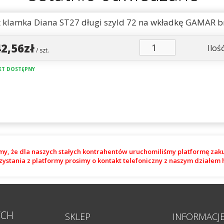
 klamka Diana ST27 długi szyld 72 na wkładkę GAMAR b
42,56zł
Ilość
/ szt.
T DOSTĘPNY
my, że dla naszych stałych kontrahentów uruchomiliśmy platformę zak
zystania z platformy prosimy o kontakt telefoniczny z naszym działe
YCH
SKLEP
INFORMACJ