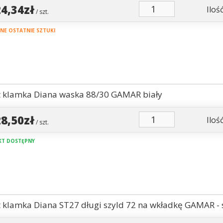
24,34zł
Ilość
/ szt.
E OSTATNIE SZTUKI
 klamka Diana waska 88/30 GAMAR biały
28,50zł
Ilość
/ szt.
T DOSTĘPNY
 klamka Diana ST27 długi szyld 72 na wkładkę GAMAR - 