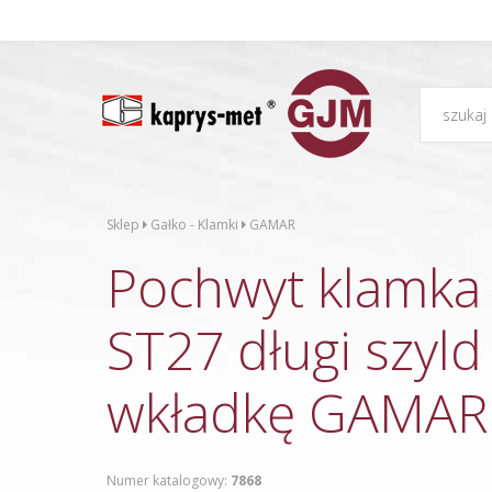
Sklep
Gałko - Klamki
GAMAR
Pochwyt klamka
ST27 długi szyld
wkładkę GAMAR
Numer katalogowy:
7868