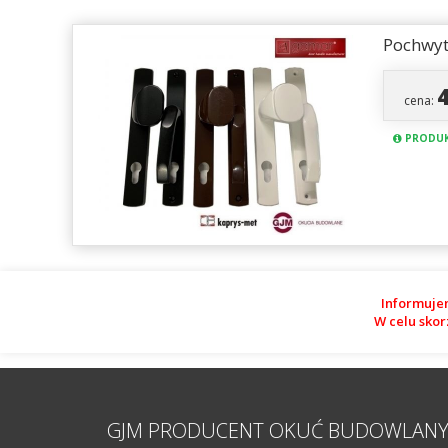
Pochwyt
cena:
PRODUK
Informuje
W celu skor
GJM PRODUCENT OKUĆ BUDOWLAN