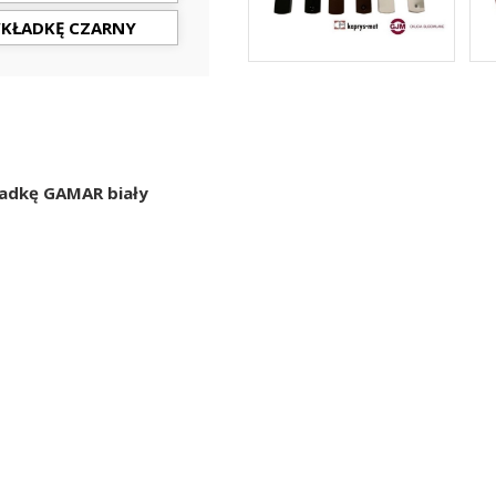
WKŁADKĘ CZARNY
ładkę GAMAR biały