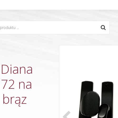
 Diana
 72 na
 brąz