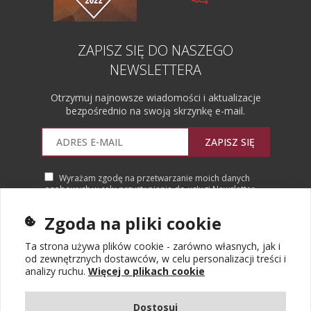
ZAPISZ SIĘ DO NASZEGO
NEWSLETTERA
Otrzymuj najnowsze wiadomości i aktualizacje
bezpośrednio na swoją skrzynkę e-mail.
ZAPISZ SIĘ
Wyrażam zgodę na przetwarzanie moich danych
osobowych w celu przystąpienia do usługi Newsletter.
Więcej informacji
Zgoda na pliki cookie
Ta strona używa plików cookie - zarówno własnych, jak i
od zewnętrznych dostawców, w celu personalizacji treści i
analizy ruchu.
Więcej o plikach cookie
Dostosuj