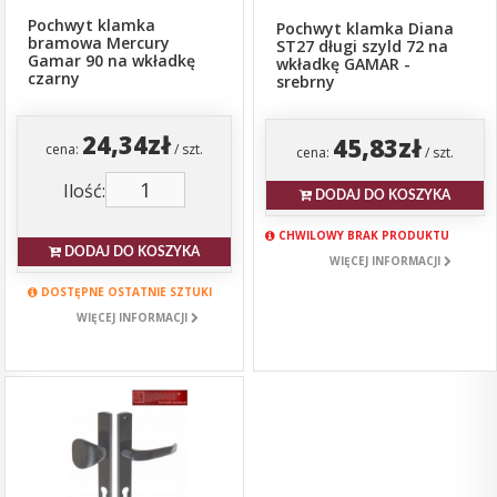
Pochwyt klamka
Pochwyt klamka Diana
bramowa Mercury
ST27 długi szyld 72 na
Gamar 90 na wkładkę
wkładkę GAMAR -
czarny
srebrny
24,34zł
45,83zł
cena:
/ szt.
cena:
/ szt.
Ilość:
DODAJ DO KOSZYKA
CHWILOWY BRAK PRODUKTU
DODAJ DO KOSZYKA
WIĘCEJ INFORMACJI
DOSTĘPNE OSTATNIE SZTUKI
WIĘCEJ INFORMACJI