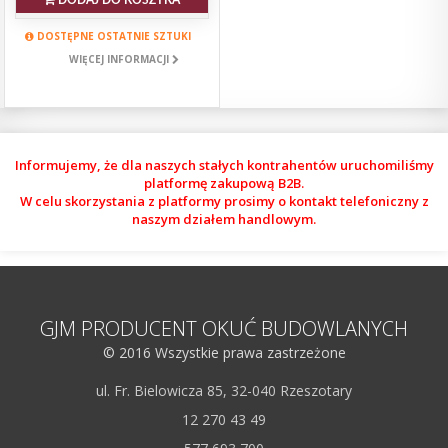
DOSTĘPNE OSTATNIE SZTUKI
WIĘCEJ INFORMACJI
Informujemy, że dla naszych stałych kontrahentów uruchomiliśmy
platformę zakupową B2B.
W celu skorzystania z platformy prosimy o kontakt telefoniczny z
naszym działem handlowym.
GJM PRODUCENT OKUĆ BUDOWLANYCH
© 2016 Wszystkie prawa zastrzeżone
ul. Fr. Bielowicza 85, 32-040 Rzeszotary
12 270 43 49