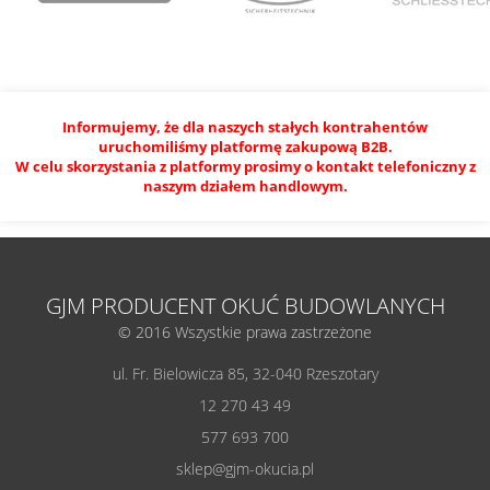
Informujemy, że dla naszych stałych kontrahentów
uruchomiliśmy platformę zakupową B2B.
W celu skorzystania z platformy prosimy o kontakt telefoniczny z
naszym działem handlowym.
GJM PRODUCENT OKUĆ BUDOWLANYCH
© 2016 Wszystkie prawa zastrzeżone
ul. Fr. Bielowicza 85, 32-040 Rzeszotary
12 270 43 49
577 693 700
sklep@gjm-okucia.pl