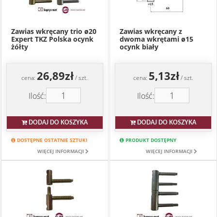
Zawias wkręcany trio ø20
Zawias wkręcany z
Expert TKZ Polska ocynk
dwoma wkrętami ø15
żółty
ocynk biały
26,89zł
5,13zł
cena:
/ szt.
cena:
/ szt.
Ilość:
Ilość:
DODAJ DO KOSZYKA
DODAJ DO KOSZYKA
DOSTĘPNE OSTATNIE SZTUKI
PRODUKT DOSTĘPNY
WIĘCEJ INFORMACJI
WIĘCEJ INFORMACJI