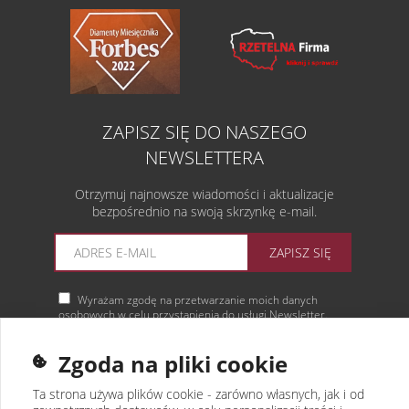
ZAPISZ SIĘ DO NASZEGO
NEWSLETTERA
Otrzymuj najnowsze wiadomości i aktualizacje
bezpośrednio na swoją skrzynkę e-mail.
ZAPISZ SIĘ
Wyrażam zgodę na przetwarzanie moich danych
osobowych w celu przystąpienia do usługi Newsletter.
Więcej informacji
Zgoda na pliki cookie
Ta strona używa plików cookie - zarówno własnych, jak i od