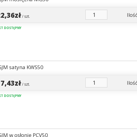
22,36zł
Ilość
/ szt.
T DOSTĘPNY
GJM satyna KWS50
17,43zł
Ilość
/ szt.
T DOSTĘPNY
GJM w osłonie PCV50