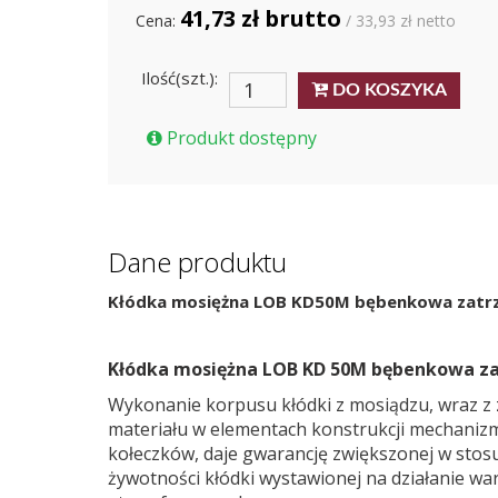
41,73 zł brutto
Cena:
/ 33,93 zł netto
Ilość(szt.):
DO KOSZYKA
Produkt dostępny
Dane produktu
Kłódka mosiężna LOB KD50M bębenkowa zatr
Kłódka mosiężna LOB KD 50M bębenkowa z
Wykonanie korpusu kłódki z mosiądzu, wraz z
materiału w elementach konstrukcji mechaniz
kołeczków, daje gwarancję zwiększonej w stosu
żywotności kłódki wystawionej na działanie w