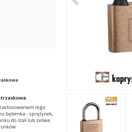
zaskowa
atrzaskowa
.
 zastosowaniem tego
mu bębenka - sprężynek,
nku do stali lub żeliwa
arunków