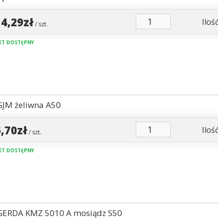
14,29zł
Ilość
/ szt.
T DOSTĘPNY
GJM żeliwna A50
6,70zł
Ilość
/ szt.
T DOSTĘPNY
GERDA KMZ 5010 A mosiądz S50