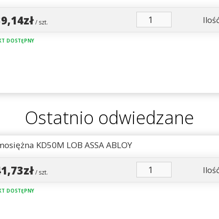
39,14zł
Ilość
/ szt.
T DOSTĘPNY
Ostatnio odwiedzane
 mosiężna KD50M LOB ASSA ABLOY
41,73zł
Ilość
/ szt.
T DOSTĘPNY