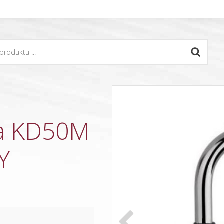
na KD50M
Y