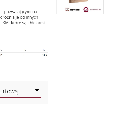
 - pozwalającymi na
odróżnia je od innych
h KM, które są kłódkami
hurtową