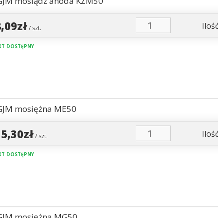
GJM mosiądz anoda KZM50
8,09zł
Ilość
/ szt.
T DOSTĘPNY
GJM mosiężna ME50
15,30zł
Ilość
/ szt.
T DOSTĘPNY
 GJM mosiężna MG50