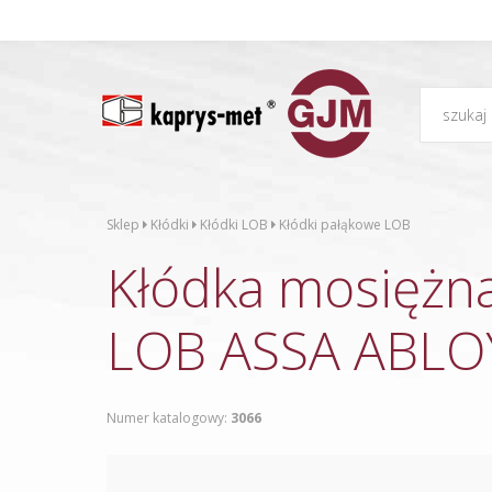
Sklep
Kłódki
Kłódki LOB
Kłódki pałąkowe LOB
Kłódka mosięż
LOB ASSA ABLO
Numer katalogowy:
3066