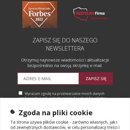
ZAPISZ SIĘ DO NASZEGO
NEWSLETTERA
Otrzymuj najnowsze wiadomości i aktualizacje
bezpośrednio na swoją skrzynkę e-mail.
ZAPISZ SIĘ
Wyrażam zgodę na przetwarzanie moich danych
osobowych w celu przystąpienia do usługi Newsletter.
Więcej informacji
Zgoda na pliki cookie
Ta strona używa plików cookie - zarówno własnych, jak i
od zewnętrznych dostawców, w celu personalizacji treści i