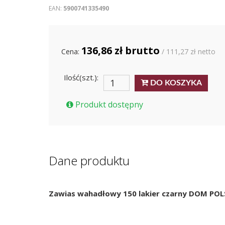
EAN:
5900741335490
136,86 zł brutto
Cena:
/ 111,27 zł netto
Ilość(szt.):
DO KOSZYKA
Produkt dostępny
Dane produktu
Zawias wahadłowy 150 lakier czarny DOM PO