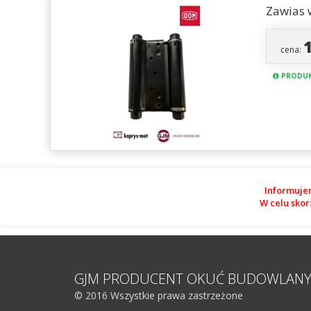
Zawias 
cena:
PRODUK
Informuje
W celu skor
GJM PRODUCENT OKUĆ BUDOWLAN
© 2016 Wszystkie prawa zastrzeżone