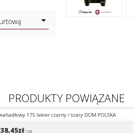
hurtową
PRODUKTY POWIĄZANE
wahadłowy 175 lakier czarny / szary DOM POLSKA
238,45zł
/ szt.