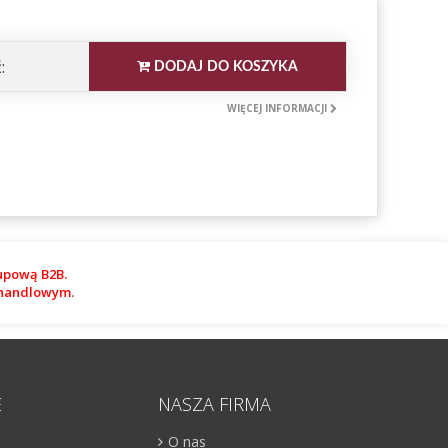
:
DODAJ DO KOSZYKA
WIĘCEJ INFORMACJI
upową B2B.
m handlowym.
E
NASZA FIRMA
O nas