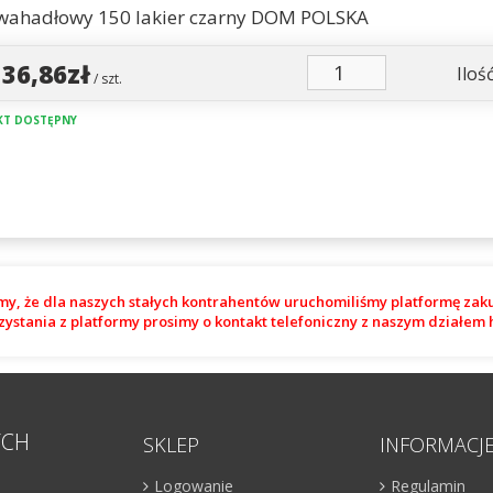
wahadłowy 150 lakier czarny DOM POLSKA
136,86zł
Ilość
/ szt.
T DOSTĘPNY
my, że dla naszych stałych kontrahentów uruchomiliśmy platformę zak
zystania z platformy prosimy o kontakt telefoniczny z naszym działe
YCH
SKLEP
INFORMACJ
Logowanie
Regulamin