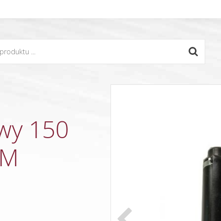
wy 150
OM