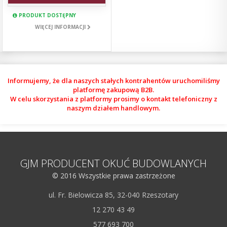
PRODUKT DOSTĘPNY
WIĘCEJ INFORMACJI
Informujemy, że dla naszych stałych kontrahentów uruchomiliśmy
platformę zakupową B2B.
W celu skorzystania z platformy prosimy o kontakt telefoniczny z
naszym działem handlowym.
GJM PRODUCENT OKUĆ BUDOWLANYCH
© 2016 Wszystkie prawa zastrzeżone
ul. Fr. Bielowicza 85, 32-040 Rzeszotary
12 270 43 49
577 693 700