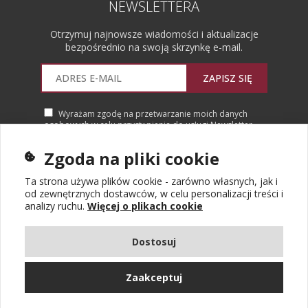
NEWSLETTERA
Otrzymuj najnowsze wiadomości i aktualizacje
bezpośrednio na swoją skrzynkę e-mail.
ZAPISZ SIĘ
Wyrażam zgodę na przetwarzanie moich danych
osobowych w celu przystąpienia do usługi Newsletter.
Więcej informacji
Zgoda na pliki cookie
Ta strona używa plików cookie - zarówno własnych, jak i
od zewnętrznych dostawców, w celu personalizacji treści i
analizy ruchu.
Więcej o plikach cookie
Dostosuj
Zaakceptuj