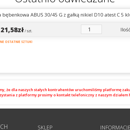
 bębenkowa ABUS 30/45 G z gałką nikiel D10 atest C 5 kl
121,58zł
Ilość
/ szt.
E OSTATNIE SZTUKI
my, że dla naszych stałych kontrahentów uruchomiliśmy platformę zak
zystania z platformy prosimy o kontakt telefoniczny z naszym działe
YCH
SKLEP
INFORMACJ