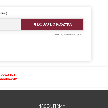
uczy
:
DODAJ DO KOSZYKA
WIĘCEJ INFORMACJI
upową B2B.
m handlowym.
E
NASZA FIRMA