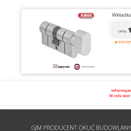
Wkładka
cena:
DOSTĘPN
Informuje
W celu skor
GJM PRODUCENT OKUĆ BUDOWLAN