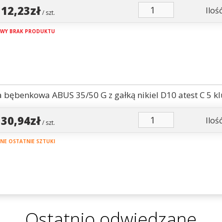
112,23zł
Ilość
/ szt.
WY BRAK PRODUKTU
 bębenkowa ABUS 35/50 G z gałką nikiel D10 atest C 5 kl
130,94zł
Ilość
/ szt.
E OSTATNIE SZTUKI
Ostatnio odwiedzane