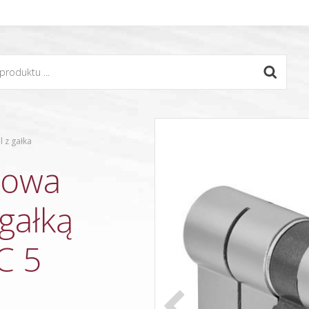
l z gałka
kowa
gałką
C 5