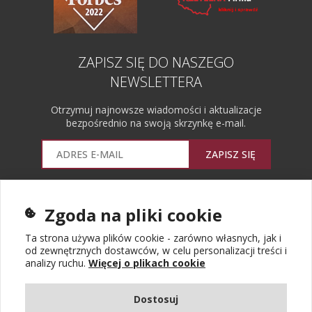
ZAPISZ SIĘ DO NASZEGO
NEWSLETTERA
Otrzymuj najnowsze wiadomości i aktualizacje
bezpośrednio na swoją skrzynkę e-mail.
ZAPISZ SIĘ
Wyrażam zgodę na przetwarzanie moich danych
osobowych w celu przystąpienia do usługi Newsletter.
Zgoda na pliki cookie
Więcej informacji
Ta strona używa plików cookie - zarówno własnych, jak i
od zewnętrznych dostawców, w celu personalizacji treści i
analizy ruchu.
Więcej o plikach cookie
Dostosuj