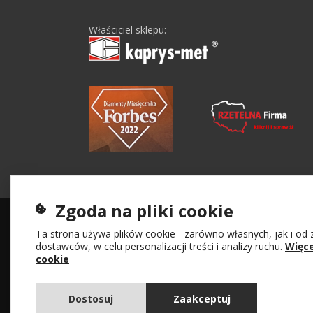
Właściciel sklepu:
Zgoda na pliki cookie
Ta strona używa plików cookie - zarówno własnych, jak i od
dostawców, w celu personalizacji treści i analizy ruchu.
Więce
cookie
Dostosuj
Zaakceptuj