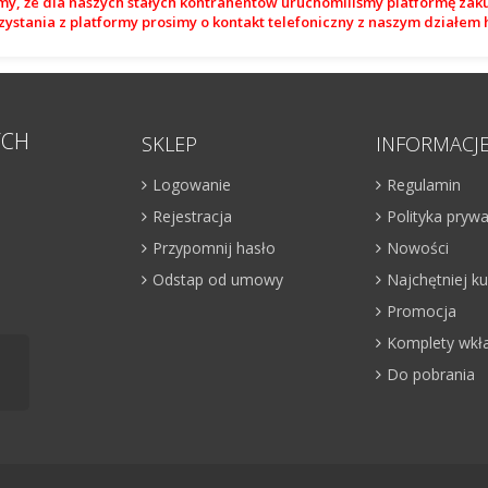
my, że dla naszych stałych kontrahentów uruchomiliśmy platformę zak
zystania z platformy prosimy o kontakt telefoniczny z naszym działe
YCH
SKLEP
INFORMACJ
Logowanie
Regulamin
Rejestracja
Polityka pryw
Przypomnij hasło
Nowości
Odstap od umowy
Najchętniej 
Promocja
Komplety wkł
Do pobrania