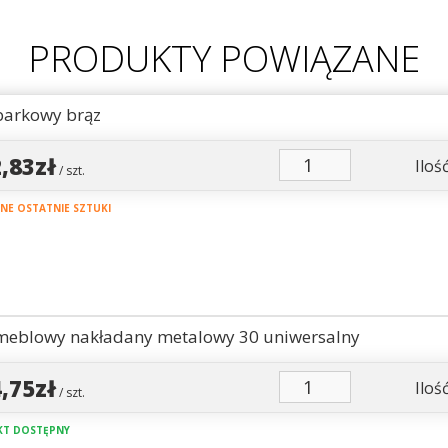
PRODUKTY POWIĄZANE
arkowy brąz
2,83zł
Ilość
/ szt.
E OSTATNIE SZTUKI
eblowy nakładany metalowy 30 uniwersalny
4,75zł
Ilość
/ szt.
T DOSTĘPNY