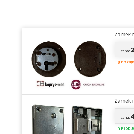
Zamek b
cena:
DOSTĘPN
Zamek m
cena:
PRODUK