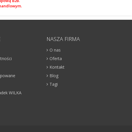
upową B2B.
m handlowym.
E
NASZA FIRMA
O nas
atności
Oferta
Kontakt
kupowane
Blog
Tagi
adek WILKA