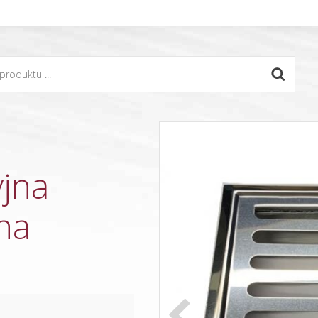
yjna
na