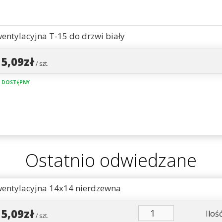
wentylacyjna T-15 do drzwi biały
15,09zł
/ szt.
 DOSTĘPNY
Ostatnio odwiedzane
wentylacyjna 14x14 nierdzewna
15,09zł
Ilość
/ szt.