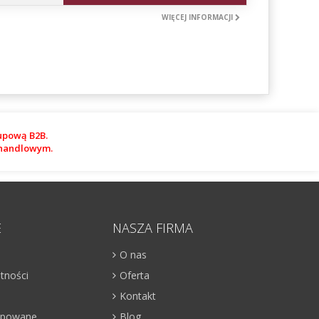
WIĘCEJ INFORMACJI
upową B2B.
m handlowym.
E
NASZA FIRMA
O nas
atności
Oferta
Kontakt
kupowane
Blog