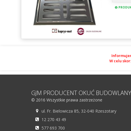
PRODUK
Informuje
W celu skor
GJM PRODUCENT OKUĆ BUDOWLAN
© 2016 Wszystkie prawa zastrzeżone
ul. Fr. Bielowicza 85, 32-040 Rzeszotary
12 270 43 49
577 693 700