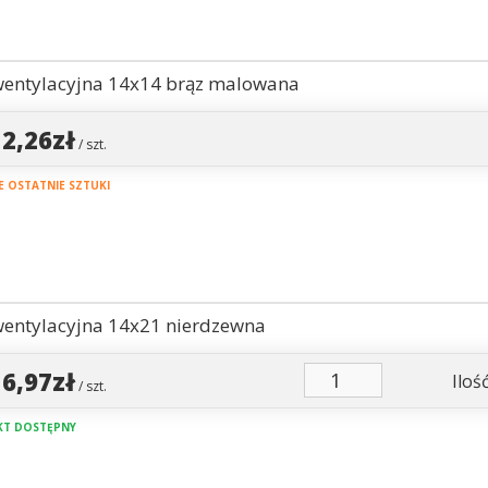
wentylacyjna 14x14 brąz malowana
12,26zł
/ szt.
 OSTATNIE SZTUKI
wentylacyjna 14x21 nierdzewna
16,97zł
Ilość
/ szt.
T DOSTĘPNY