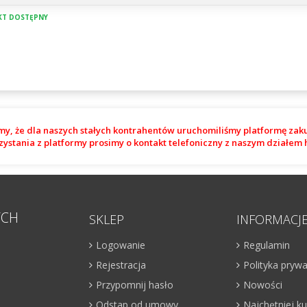
T DOSTĘPNY
my, że dla naszych stałych kontrahentów uruchomiliśmy platformę zak
zystania z platformy prosimy o kontakt telefoniczny z naszym działe
YCH
SKLEP
INFORMACJ
Logowanie
Regulamin
Rejestracja
Polityka pryw
Przypomnij hasło
Nowości
Odstap od umowy
Najchętniej 