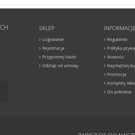
YCH
SKLEP
INFORMACJ
Logowanie
Regulamin
Rejestracja
Polityka pryw
Przypomnij hasło
Nowości
Odstap od umowy
Najchętniej 
Promocja
Komplety wkł
Do pobrania