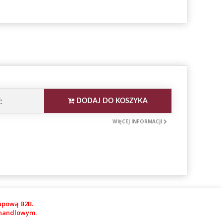
:
DODAJ DO KOSZYKA
WIĘCEJ INFORMACJI
upową B2B.
m handlowym.