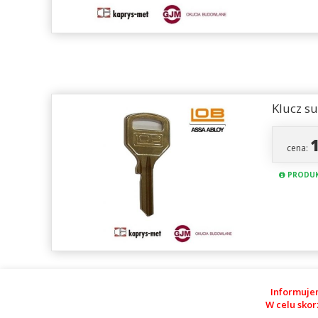
Klucz s
cena:
PRODUK
Informuje
W celu skor