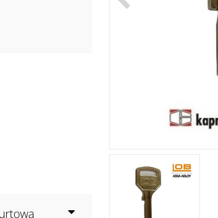
hurtową