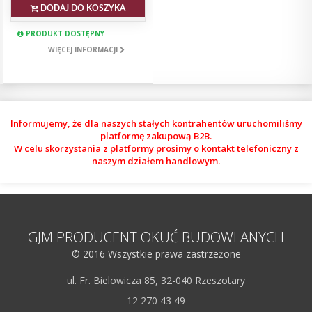
DODAJ DO KOSZYKA
PRODUKT DOSTĘPNY
WIĘCEJ INFORMACJI
Informujemy, że dla naszych stałych kontrahentów uruchomiliśmy
platformę zakupową B2B.
W celu skorzystania z platformy prosimy o kontakt telefoniczny z
naszym działem handlowym.
GJM PRODUCENT OKUĆ BUDOWLANYCH
© 2016 Wszystkie prawa zastrzeżone
ul. Fr. Bielowicza 85, 32-040 Rzeszotary
12 270 43 49