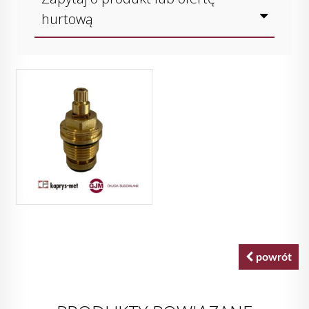
hurtową
powrót