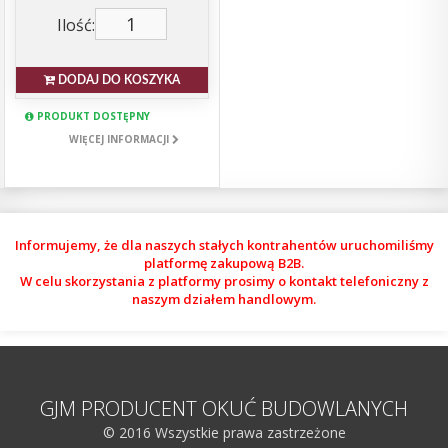
Ilość:
DODAJ DO KOSZYKA
PRODUKT DOSTĘPNY
WIĘCEJ INFORMACJI
Informujemy, że dla naszych stałych kontrahentów uruchomiliśmy
platformę zakupową B2B.
W celu skorzystania z platformy prosimy o kontakt telefoniczny z
naszym działem handlowym.
GJM PRODUCENT OKUĆ BUDOWLANYCH
© 2016 Wszystkie prawa zastrzeżone