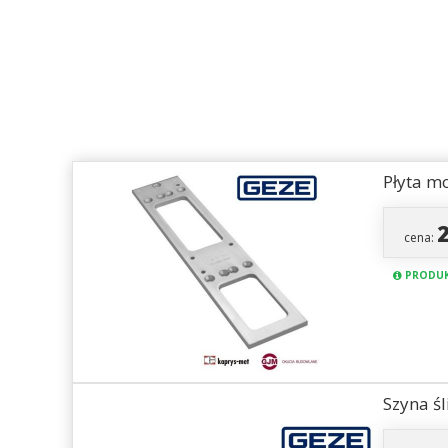
Płyta m
cena:
PRODUK
Szyna ś