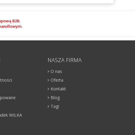
upową B2B.
m handlowym.
E
NASZA FIRMA
O nas
atności
Oferta
Kontakt
kupowane
Blog
Tagi
adek WILKA