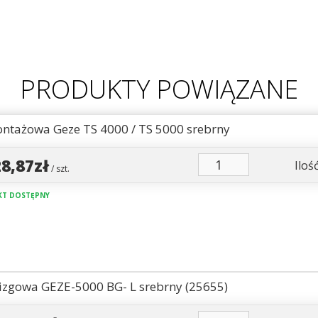
PRODUKTY POWIĄZANE
ontażowa Geze TS 4000 / TS 5000 srebrny
28,87zł
Ilość
/ szt.
T DOSTĘPNY
lizgowa GEZE-5000 BG- L srebrny (25655)