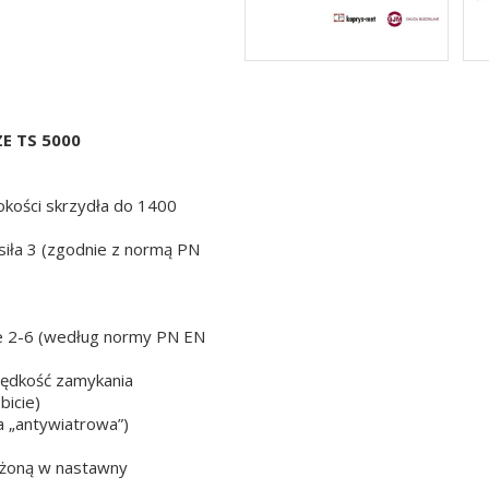
E TS 5000
okości skrzydła do 1400
siła 3 (zgodnie z normą PN
ie 2-6 (według normy PN EN
prędkość zamykania
bicie)
a „antywiatrowa”)
żoną w nastawny