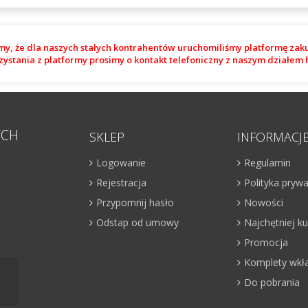
my, że dla naszych stałych kontrahentów uruchomiliśmy platformę zak
zystania z platformy prosimy o kontakt telefoniczny z naszym działe
YCH
SKLEP
INFORMACJ
Logowanie
Regulamin
Rejestracja
Polityka pryw
Przypomnij hasło
Nowości
Odstap od umowy
Najchętniej 
Promocja
Komplety wkł
Do pobrania