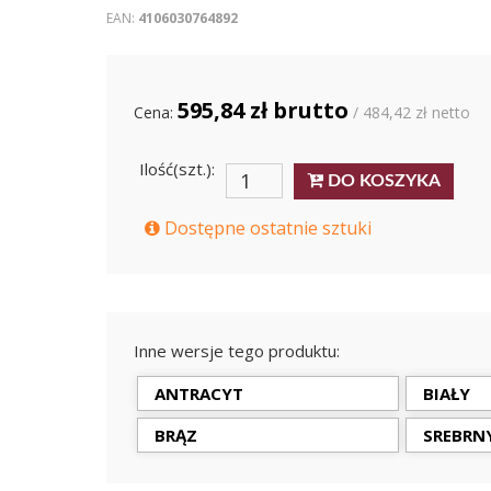
EAN:
4106030764892
595,84 zł brutto
Cena:
/ 484,42 zł netto
Ilość(szt.):
DO KOSZYKA
Dostępne ostatnie sztuki
Inne wersje tego produktu:
ANTRACYT
BIAŁY
BRĄZ
SREBRN