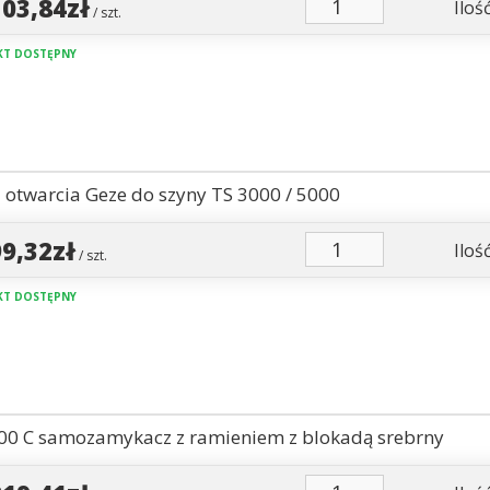
103,84zł
Ilość
/ szt.
T DOSTĘPNY
 otwarcia Geze do szyny TS 3000 / 5000
99,32zł
Ilość
/ szt.
T DOSTĘPNY
00 C samozamykacz z ramieniem z blokadą srebrny