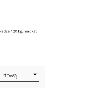
wadze 120 kg, max kąt
hurtową