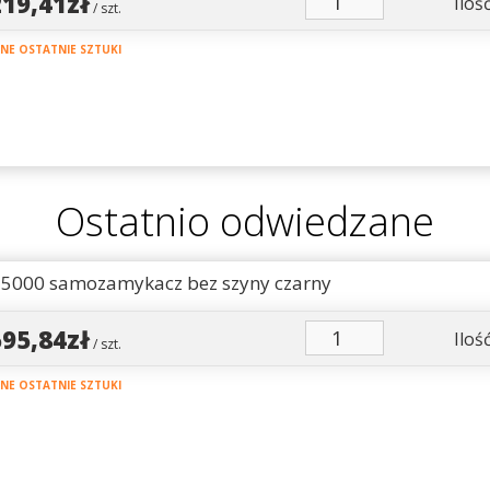
219,41zł
Ilość
/ szt.
E OSTATNIE SZTUKI
Ostatnio odwiedzane
 5000 samozamykacz bez szyny czarny
595,84zł
Ilość
/ szt.
E OSTATNIE SZTUKI