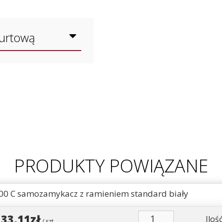
hurtową
PRODUKTY POWIĄZANE
00 C samozamykacz z ramieniem standard biały
133,11zł
Ilość
/ szt.