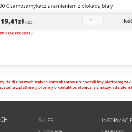
00 C samozamykacz z ramieniem z blokadą biały
219,41zł
Ilość
/ szt.
WY BRAK PRODUKTU
my, że dla naszych stałych kontrahentów uruchomiliśmy platformę zak
zystania z platformy prosimy o kontakt telefoniczny z naszym działe
YCH
SKLEP
INFORMACJ
Logowanie
Regulamin