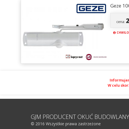
Geze 10
cena:
CHWILO
Informuje
W celu skor
GJM PRODUCENT OKUĆ BUDOWLAN
© 2016 Wszystkie prawa zastrzeżone