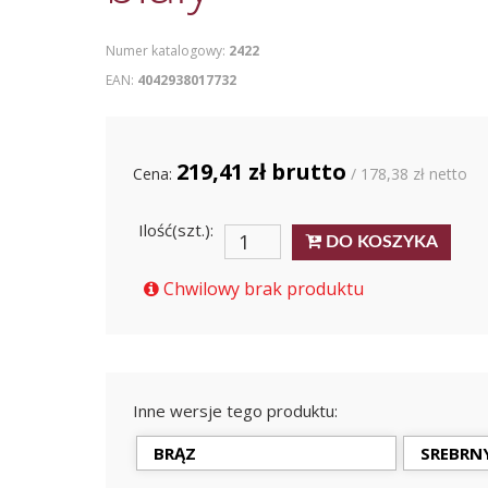
Numer katalogowy:
2422
EAN:
4042938017732
219,41 zł brutto
Cena:
/ 178,38 zł netto
Ilość(szt.):
DO KOSZYKA
Chwilowy brak produktu
Inne wersje tego produktu:
BRĄZ
SREBRN