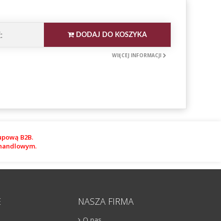
:
DODAJ DO KOSZYKA
WIĘCEJ INFORMACJI
upową B2B.
m handlowym.
E
NASZA FIRMA
O nas