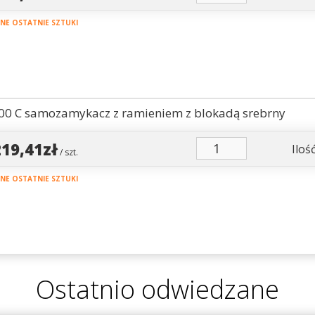
E OSTATNIE SZTUKI
00 C samozamykacz z ramieniem z blokadą srebrny
219,41zł
Ilość
/ szt.
E OSTATNIE SZTUKI
Ostatnio odwiedzane