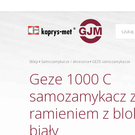
Sklep
Samozamykacze / akcesoria
GEZE samozamykacze
Geze 1000 C
samozamykacz 
ramieniem z bl
biały