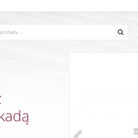
z
okadą