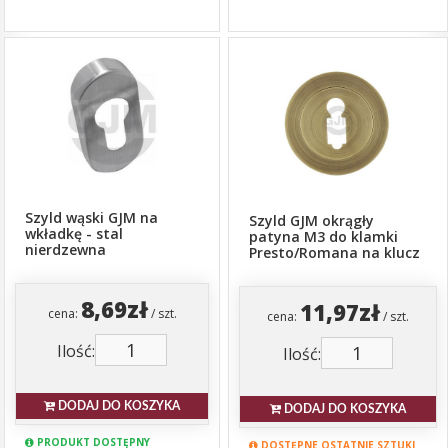
Szyld wąski GJM na
Szyld GJM okrągły
wkładkę - stal
patyna M3 do klamki
nierdzewna
Presto/Romana na klucz
8,69zł
11,97zł
cena:
/ szt.
cena:
/ szt.
Ilość:
Ilość:
DODAJ DO KOSZYKA
DODAJ DO KOSZYKA
PRODUKT DOSTĘPNY
DOSTĘPNE OSTATNIE SZTUKI