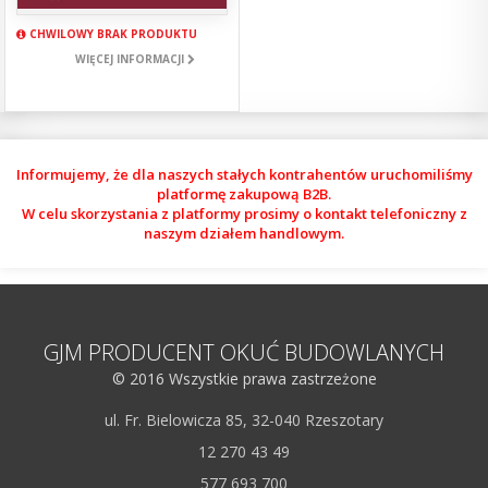
CHWILOWY BRAK PRODUKTU
WIĘCEJ INFORMACJI
Informujemy, że dla naszych stałych kontrahentów uruchomiliśmy
platformę zakupową B2B.
W celu skorzystania z platformy prosimy o kontakt telefoniczny z
naszym działem handlowym.
GJM PRODUCENT OKUĆ BUDOWLANYCH
© 2016 Wszystkie prawa zastrzeżone
ul. Fr. Bielowicza 85, 32-040 Rzeszotary
12 270 43 49
577 693 700